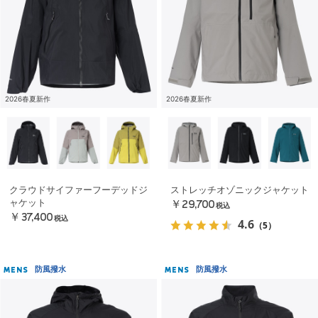
2026春夏新作
2026春夏新作
クラウドサイファーフーデッドジ
ストレッチオゾニックジャケット
ャケット
￥29,700
税込
￥37,400
税込
4.6
（5）
防風撥水
防風撥水
MENS
MENS