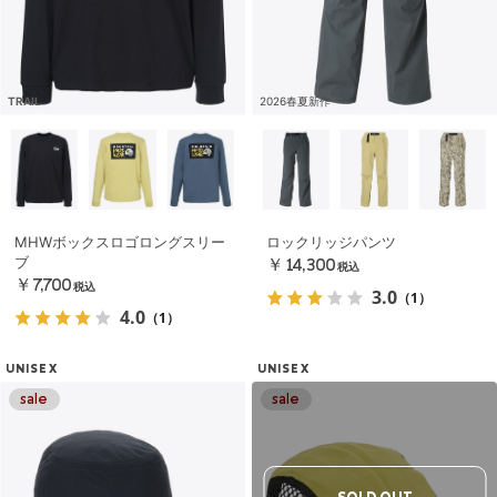
TRAIL
2026春夏新作
MHWボックスロゴロングスリー
ロックリッジパンツ
ブ
￥14,300
税込
￥7,700
税込
3.0
（1）
4.0
（1）
UNISEX
UNISEX