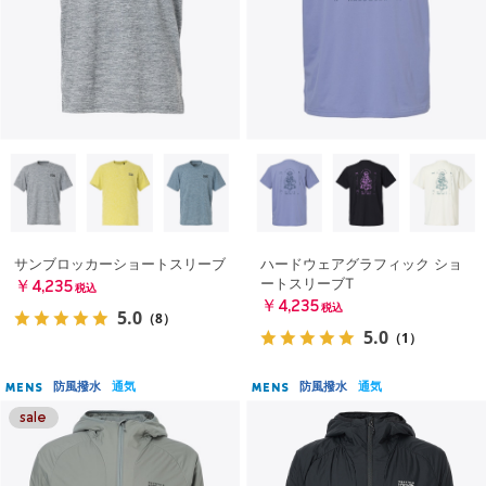
サンブロッカーショートスリーブ
ハードウェアグラフィック ショ
ートスリーブT
￥4,235
税込
￥4,235
税込
5.0
（8）
5.0
（1）
防風撥水
通気
防風撥水
通気
MENS
MENS