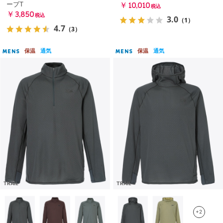
ーブT
￥10,010
税込
￥3,850
税込
3.0
（1）
4.7
（3）
保温
通気
保温
通気
MENS
MENS
TRAIL
TRAIL
+2