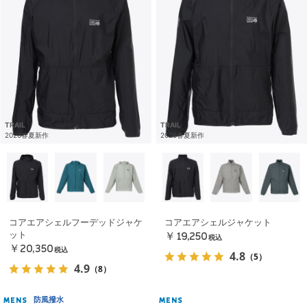
TRAIL
TRAIL
2026春夏新作
2026春夏新作
コアエアシェルフーデッドジャケ
コアエアシェルジャケット
ット
￥19,250
税込
￥20,350
税込
4.8
（5）
4.9
（8）
防風撥水
MENS
MENS