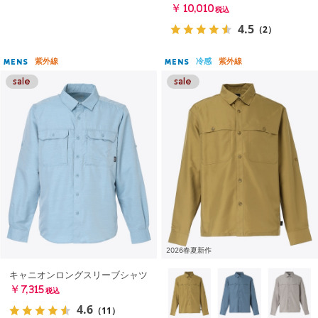
￥10,010
税込
4.5
（2）
紫外線
冷感
紫外線
MENS
MENS
2026春夏新作
キャニオンロングスリーブシャツ
￥7,315
税込
4.6
（11）