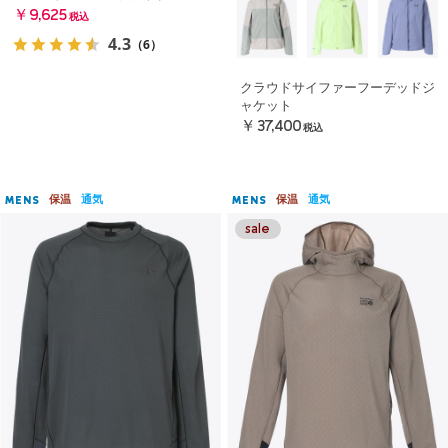
￥9,625
税込
4.3
（6）
クラウドサイファーフーデッドジ
ャケット
￥37,400
税込
保温
通気
保温
通気
MENS
MENS