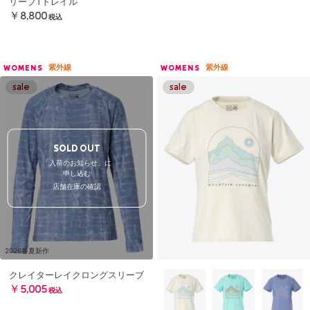
リーブTトレイル
￥8,800
税込
紫外線
紫外線
WOMENS
WOMENS
SOLD OUT
「入荷のお知らせ」に
申し込む
店舗在庫の確認
2026春夏新作
クレイターレイクロングスリーブ
￥5,005
税込