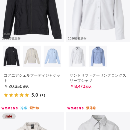
TRAIL
2026春夏新作
2026春夏新作
コアエアシェルフーディジャケッ
サンドリフトクーリングロングス
ト
リーブシャツ
￥20,350
￥8,470
税込
税込
5.0
（1）
冷感
紫外線
紫外線
WOMENS
WOMENS