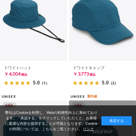
ドワイトハット
ドワイトキャップ
￥4,004
￥3,773
税込
税込
5.0
5.0
（1）
（2）
紫外線
UNISEX
UNISEX
弊社はCookieを利用し、Webの利便性向上に努めており
ます。「承認する」をクリックしていただくと、お客様
承諾する
に最適な内容を提供することが可能となります。Cookie
の利用については、こちらをご覧ください。
リンク
SOLD OUT