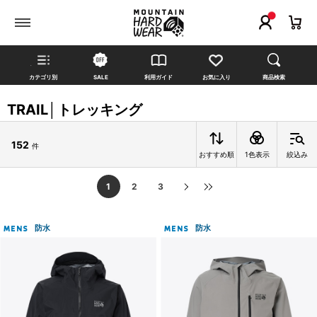
カテゴリ別
SALE
利用ガイド
お気に入り
商品検索
TRAIL│トレッキング
152
件
おすすめ順
1色表示
絞込み
1
2
3
防水
防水
MENS
MENS