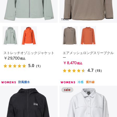
TRAIL
ストレッチオゾニックジャケット
エアメッシュロングスリーブクル
ー
￥29,700
税込
￥8,470
税込
5.0
（1）
4.7
（15）
防風撥水
冷感
紫外線
WOMENS
WOMENS