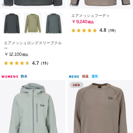
TRAIL
TRAIL
エアメッシュフーディ
￥9,240
税込
4.8
（19）
エアメッシュロングスリーブクル
ー
￥12,100
税込
4.7
（15）
防水
保温
通気
WOMENS
MENS