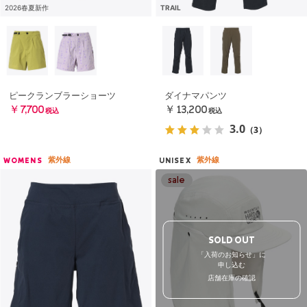
2026春夏新作
TRAIL
ピークランブラーショーツ
ダイナマパンツ
￥7,700
￥13,200
税込
税込
3.0
（3）
紫外線
紫外線
WOMENS
UNISEX
SOLD OUT
「入荷のお知らせ」に
申し込む
店舗在庫の確認