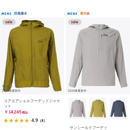
防風撥水
紫外線
MENS
MENS
TRAIL
2026春夏新作
2026春夏新作
コアエアシェルフーデッドジャケ
ット
￥14,245
税込
4.9
（8）
サンシールドフーディ