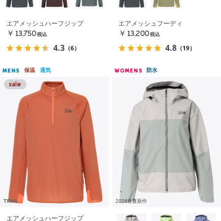
エアメッシュハーフジップ
エアメッシュフーディ
￥13,750
￥13,200
税込
税込
4.3
4.8
（6）
（19）
保温
通気
防水
MENS
WOMENS
TRAIL
2026春夏新作
エアメッシュハーフジップ