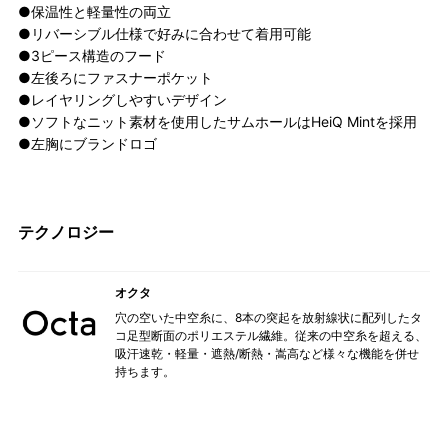
●保温性と軽量性の両立
●リバーシブル仕様で好みに合わせて着用可能
●3ピース構造のフード
●左後ろにファスナーポケット
●レイヤリングしやすいデザイン
●ソフトなニット素材を使用したサムホールはHeiQ Mintを採用
●左胸にブランドロゴ
テクノロジー
オクタ
穴の空いた中空糸に、8本の突起を放射線状に配列したタ
コ足型断面のポリエステル繊維。従来の中空糸を超える、
吸汗速乾・軽量・遮熱/断熱・嵩高など様々な機能を併せ
持ちます。