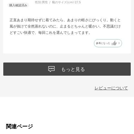
性別:
男性
靴のサイズ(cm):
27.5
正直あまり期待せずに着てみたら、あまりの軽さにびっくり。動くと
風が抜けて全然蒸れないのに、止まるとちゃんと暖かい。不思議だけ
どすごい快適で、毎回これを選んでしまってます。
参考になった
3
もっと見る
レビューについて
関連ページ