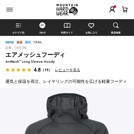
カテゴリ別
SALE
利用ガイド
お気に入り
商品検索
MENS
保温
通気
TRAIL
品番 :
OM1295
エアメッシュフーディ
AirMesh™ Long Sleeve Hoody
4.8
（19）
レビューを見る
通気と保温を両立。レイヤリングの可能性を広げる軽量フーディ