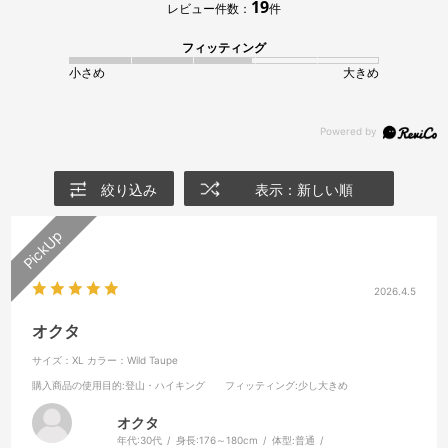
19
レビュー件数：
件
フィッティング
小さめ
大きめ
絞り込み
表示：新しい順
2026.4.5
オクタ
サイズ：XL
カラー：Wild Taupe
購入商品の使用目的
:登山・ハイキング
フィッティング
:少し大きめ
オクタ
年代:
30代
身長:
176～180cm
体型:
普通