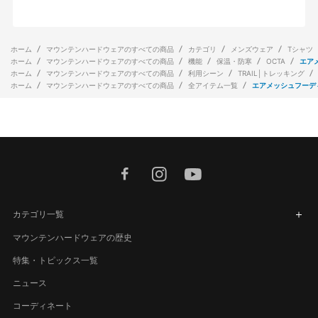
ホーム
マウンテンハードウェアのすべての商品
カテゴリ
メンズウェア
Tシャツ
ホーム
マウンテンハードウェアのすべての商品
機能
保温・防寒
OCTA
エア
ホーム
マウンテンハードウェアのすべての商品
利用シーン
TRAIL│トレッキング
ホーム
マウンテンハードウェアのすべての商品
全アイテム一覧
エアメッシュフーデ
facebook
instagram
youtube
カテゴリ一覧
マウンテンハードウェアの歴史
特集・トピックス一覧
ニュース
コーディネート