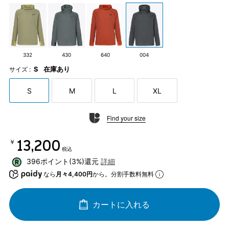
332
430
640
004
S
在庫あり
サイズ :
S
M
L
XL
Find your size
￥13,200
税込
396ポイント(3%)還元
詳細
なら
月々4,400円
から。分割手数料無料
カートに入れる