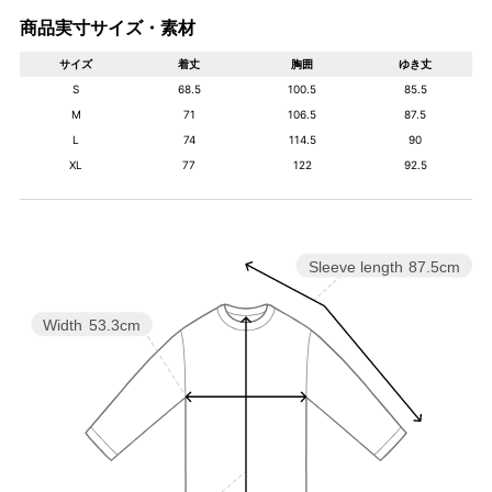
商品実寸サイズ・素材
サイズ
着丈
胸囲
ゆき丈
S
68.5
100.5
85.5
M
71
106.5
87.5
L
74
114.5
90
XL
77
122
92.5
Sleeve length
87.5cm
Width
53.3cm