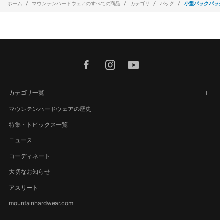
ホーム
マウンテンハードウェアのすべての商品
カテゴリ
バッグ
小型バックパッ
facebook
instagram
youtube
カテゴリ一覧
マウンテンハードウェアの歴史
特集・トピックス一覧
ニュース
コーディネート
大切なお知らせ
アスリート
mountainhardwear.com