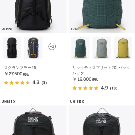
ALPINE
TRAIL
+2
スクランブラー25
リックティスプリット20Lバック
パック
￥27,500
税込
￥19,800
税込
4.3
（3）
4.9
（10）
UNISEX
UNISEX