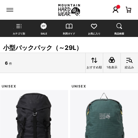
カテゴリ別
SALE
利用ガイド
お気に入り
商品検索
小型バックパック（～29L）
6
件
おすすめ順
1色表示
絞込み
UNISEX
UNISEX