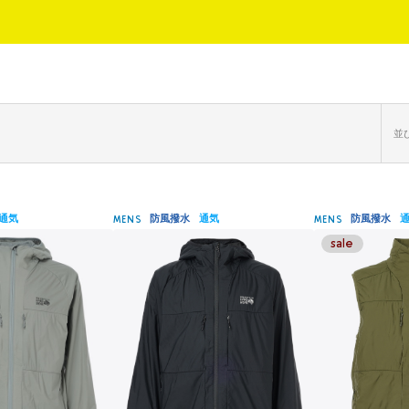
並び
通気
防風撥水
通気
防風撥水
MENS
MENS