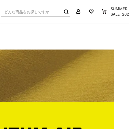
マイページ
お気に入り
買い物か
SUMMER
SALE│2