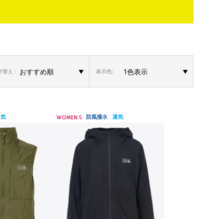
替え :
表示色:
通気
防風撥水
通気
WOMENS