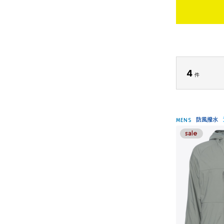
4
件
防風撥水
MENS