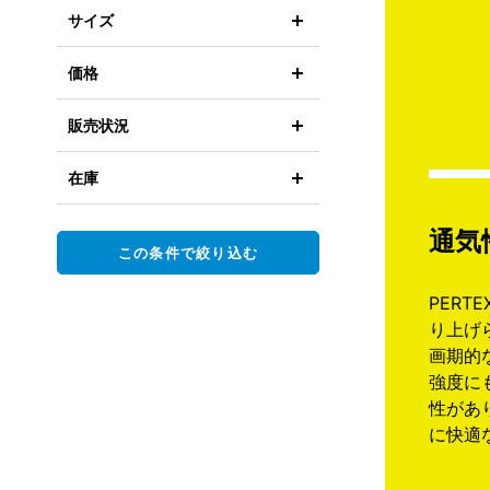
サイズ
価格
販売状況
在庫
通気
この条件で絞り込む
PERTE
り上げ
画期的
強度に
性があ
に快適