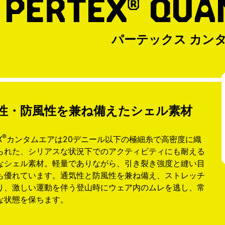
PERTEX
QUA
®
パーテックス カン
性・防風性を兼ね備えた
シェル素材
®
X
カンタムエアは20デニール以下の極細糸で高密度に織
られた、シリアスな状況下でのアクティビティにも耐える
なシェル素材。軽量でありながら、引き裂き強度と縫い目
も優れています。通気性と防風性を兼ね備え、ストレッチ
り、激しい運動を伴う登山時にウェア内のムレを逃し、常
な状態を保ちます。