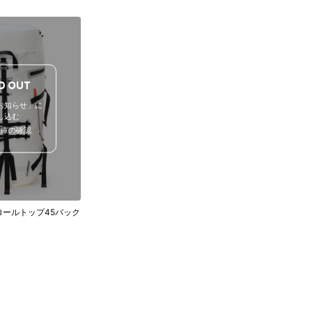
D OUT
お知らせ」に
し込む
在庫の確認
ールトップ45バック