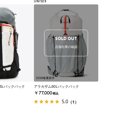
UNISEX
SOLD OUT
店舗在庫の確認
2026春夏新作
5Lバックパック
アラカザム60Lバックパック
￥77,000
税込
5.0
（1）