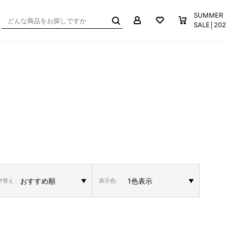
マイページ
お気に入り
買い物か
SUMMER
SALE│2
替え :
表示色: