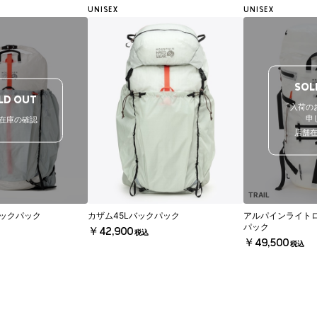
UNISEX
UNISEX
SOL
LD OUT
「入荷の
申
在庫の確認
店舗
TRAIL
バックパック
カザム45Lバックパック
アルパインライトロ
パック
￥42,900
税込
￥49,500
税込