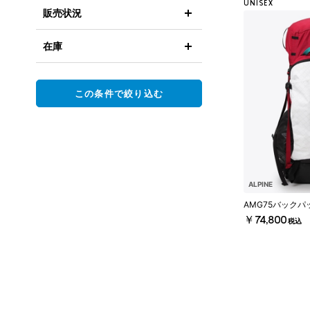
UNISEX
販売状況
在庫
この条件で絞り込む
ALPINE
AMG75バックパ
￥74,800
税込