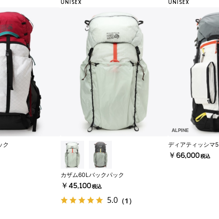
UNISEX
UNISEX
ALPINE
ック
ディアティッシマ5
￥66,000
税込
カザム60Lバックパック
￥45,100
税込
5.0
（1）