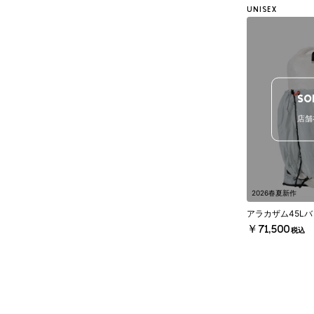
UNISEX
SO
店舗
2026春夏新作
アラカザム45L
￥71,500
税込