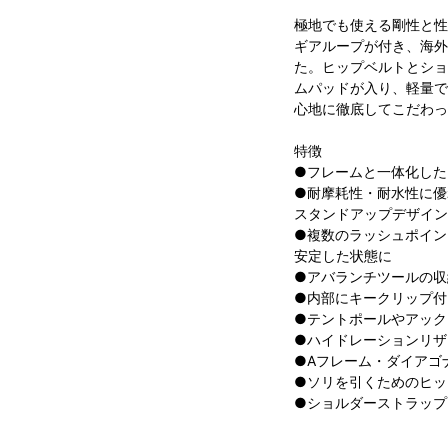
極地でも使える剛性と性
ギアループが付き、海外
た。ヒップベルトとショ
ムパッドが入り、軽量で
心地に徹底してこだわっ
特徴
●フレームと一体化した
●耐摩耗性・耐水性に優
スタンドアップデザイン
●複数のラッシュポイン
安定した状態に
●アバランチツールの収
●内部にキークリップ付
●テントポールやアック
●ハイドレーションリザ
●Aフレーム・ダイアゴ
●ソリを引くためのヒッ
●ショルダーストラップ