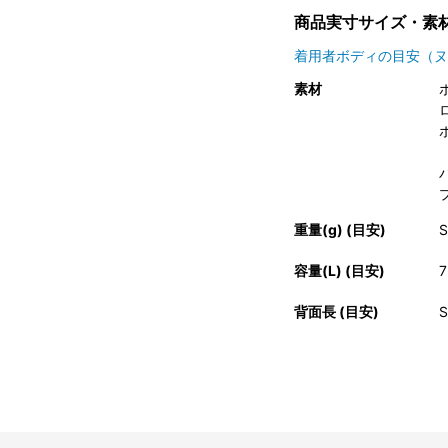
商品実寸サイズ・素
着用者ボディの目安（ヌ
素材
重量(g) (目安)
S
容量(L) (目安)
7
背面長 (目安)
S