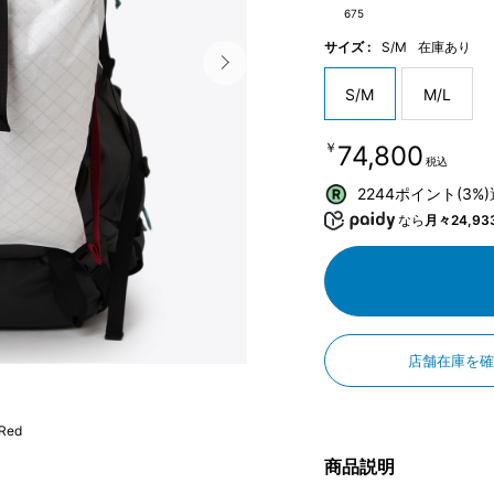
675
サイズ :
S/M
在庫あり
S/M
M/L
￥74,800
税込
2244ポイント(3%
なら
月々24,93
店舗在庫を
 Red
商品説明