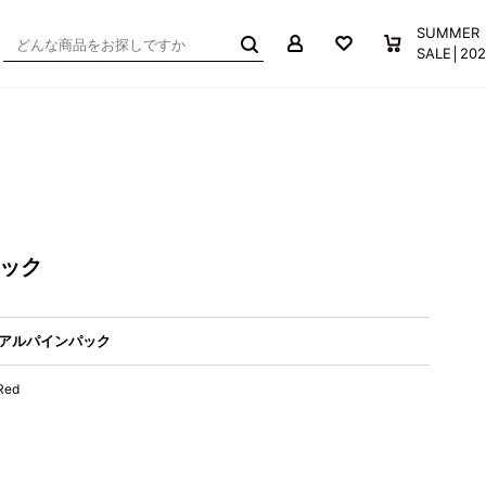
マイページ
お気に入り
買い物か
SUMMER
SALE│2
パック
アルパインパック
 Red