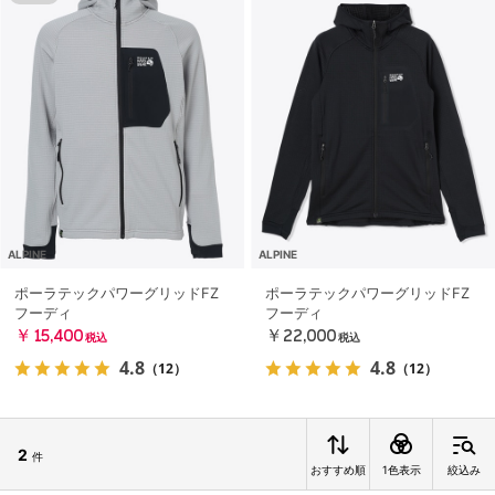
ALPINE
ALPINE
ポーラテックパワーグリッドFZ
ポーラテックパワーグリッドFZ
フーディ
フーディ
￥15,400
￥22,000
税込
税込
4.8
4.8
（12）
（12）
2
件
おすすめ順
1色表示
絞込み