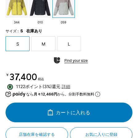
344
010
059
S
在庫あり
サイズ :
S
M
L
Find your size
￥37,400
税込
1122ポイント(3%)還元
詳細
なら
月々12,466円
から。分割手数料無料
カートに入れる
店舗在庫を確認する
お気に入りに登録