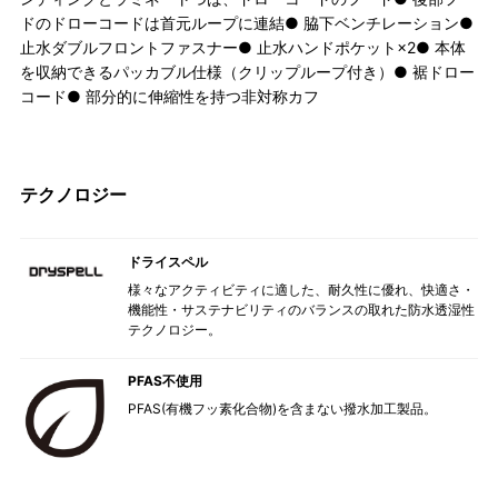
ドのドローコードは首元ループに連結● 脇下ベンチレーション●
止水ダブルフロントファスナー● 止水ハンドポケット×2● 本体
を収納できるパッカブル仕様（クリップループ付き）● 裾ドロー
コード● 部分的に伸縮性を持つ非対称カフ
テクノロジー
ドライスペル
様々なアクティビティに適した、耐久性に優れ、快適さ・
機能性・サステナビリティのバランスの取れた防水透湿性
テクノロジー。
PFAS不使用
PFAS(有機フッ素化合物)を含まない撥水加工製品。