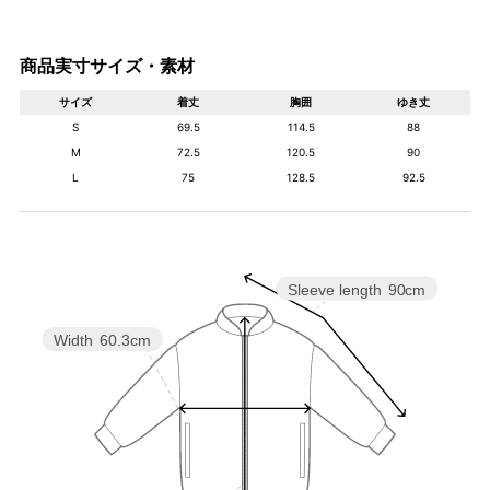
商品実寸サイズ・素材
サイズ
着丈
胸囲
ゆき丈
S
69.5
114.5
88
M
72.5
120.5
90
L
75
128.5
92.5
Sleeve length
90cm
Width
60.3cm