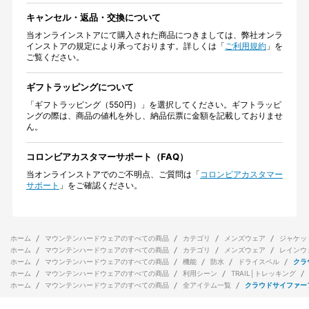
キャンセル・返品・交換について
当オンラインストアにて購入された商品につきましては、弊社オンラ
インストアの規定により承っております。詳しくは「
ご利用規約
」を
ご覧ください。
ギフトラッピングについて
「ギフトラッピング（550円）」を選択してください。ギフトラッピ
ングの際は、商品の値札を外し、納品伝票に金額を記載しておりませ
ん。
コロンビアカスタマーサポート（FAQ）
当オンラインストアでのご不明点、ご質問は「
コロンビアカスタマー
サポート
」をご確認ください。
ホーム
マウンテンハードウェアのすべての商品
カテゴリ
メンズウェア
ジャケッ
ホーム
マウンテンハードウェアのすべての商品
カテゴリ
メンズウェア
レインウ
ホーム
マウンテンハードウェアのすべての商品
機能
防水
ドライスペル
クラ
ホーム
マウンテンハードウェアのすべての商品
利用シーン
TRAIL│トレッキング
ホーム
マウンテンハードウェアのすべての商品
全アイテム一覧
クラウドサイファー