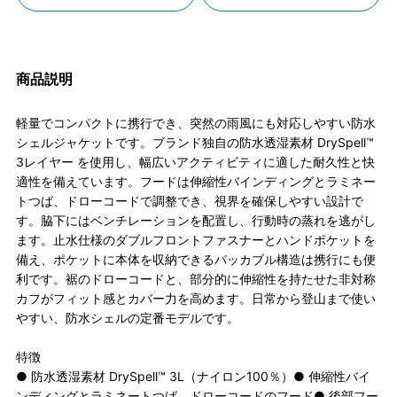
商品説明
軽量でコンパクトに携行でき、突然の雨風にも対応しやすい防水
シェルジャケットです。ブランド独自の防水透湿素材 DrySpell™
3レイヤー を使用し、幅広いアクティビティに適した耐久性と快
適性を備えています。フードは伸縮性バインディングとラミネー
トつば、ドローコードで調整でき、視界を確保しやすい設計で
す。脇下にはベンチレーションを配置し、行動時の蒸れを逃がし
ます。止水仕様のダブルフロントファスナーとハンドポケットを
備え、ポケットに本体を収納できるパッカブル構造は携行にも便
利です。裾のドローコードと、部分的に伸縮性を持たせた非対称
カフがフィット感とカバー力を高めます。日常から登山まで使い
やすい、防水シェルの定番モデルです。
特徴
● 防水透湿素材 DrySpell™ 3L（ナイロン100％）● 伸縮性バイ
ンディングとラミネートつば、ドローコードのフード● 後部フー