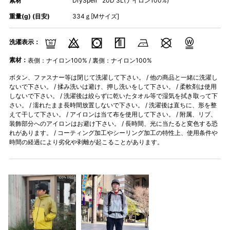
素材
DrySpell™ 20D 3L(ナイロン100%)
重量(g) (目安)
334ｇ[Mサイズ]
洗濯表示：
素材：
表側：ナイロン100% / 裏側：ナイロン100%
ボタン、ファスナー等は閉じて洗濯して下さい。 / 他の商品と一緒に洗濯し
ないで下さい。 / 揉み洗いは避け、押し洗いをして下さい。 / 柔軟剤は使用
しないで下さい。 / 洗濯後は絞らずに乾いたタオル等で湿気を拭き取って下
さい。 / 濡れたまま長時間放置しないで下さい。 / 洗濯後は直ちに、形を整
えて干して下さい。 / アイロンは当て布を使用して下さい。 / 附属、リブ、
装飾部分へのアイロンはお避け下さい。 / 長時間、光に当たると変色する恐
れがあります。 / コーティング加工やシーリング加工の特性上、使用条件や
時間の経過により劣化や剥離が起こることがあります。