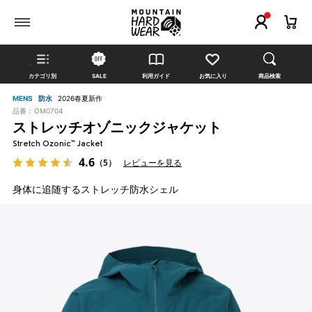
カテゴリ別
SALE
利用ガイド
お気に入り
商品検索
MENS
防水
2026春夏新作
品番 :
OM0704
ストレッチオゾニックジャケット
Stretch Ozonic™ Jacket
4.6
（5）
レビューを見る
身体に追随するストレッチ防水シェル