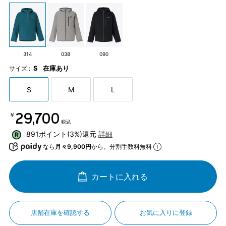
314
038
090
S
在庫あり
サイズ :
S
M
L
￥29,700
税込
891ポイント(3%)還元
詳細
なら
月々9,900円
から。分割手数料無料
カートに入れる
店舗在庫を確認する
お気に入りに登録