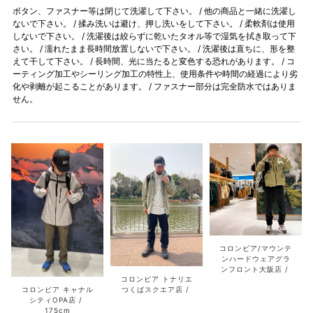
ボタン、ファスナー等は閉じて洗濯して下さい。 / 他の商品と一緒に洗濯し
ないで下さい。 / 揉み洗いは避け、押し洗いをして下さい。 / 柔軟剤は使用
しないで下さい。 / 洗濯後は絞らずに乾いたタオル等で湿気を拭き取って下
さい。 / 濡れたまま長時間放置しないで下さい。 / 洗濯後は直ちに、形を整
えて干して下さい。 / 長時間、光に当たると変色する恐れがあります。 / コ
ーティング加工やシーリング加工の特性上、使用条件や時間の経過により劣
化や剥離が起こることがあります。 / ファスナー部分は完全防水ではありま
せん。
コロンビア/マウンテ
ンハードウェアグラ
ンフロント大阪店
コロンビア トナリエ
つくばスクエア店
コロンビア キャナル
シティOPA店
175cm