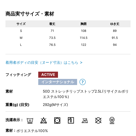
商品実寸サイズ・素材
サイズ
着丈
胸囲
ゆき丈
S
71
108
89
M
73.5
114.5
91.5
L
76.5
122
94
着用者ボディの目安（ヌード寸法）はこちら
フィッティング
ACTIVE
インターナショナル
素材
50D ストレッチリップストップ2.5L(リサイクルポリ
エステル100％)
重量(g) (目安)
292g(Mサイズ)
洗濯表示：
素材：
ポリエステル100%