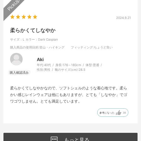
2024.9.21
柔らかくてしなやか
サイズ：L
カラー：Dark Caspian
購入商品の使用目的
:登山・ハイキング
フィッティング
:ちょうど良い
Aki
年代:
40代
身長:
176～180cm
体型:
普通
性別:
男性
靴のサイズ(cm):
28.5
柔らかくてしなやかなので、ソフトシェルのような着心地です。柔ら
かい感じレインウェアは他にもありますが、とても「しなやか」でゴ
ワゴワしません。とても満足しています。
参考になった
38
もっと見る