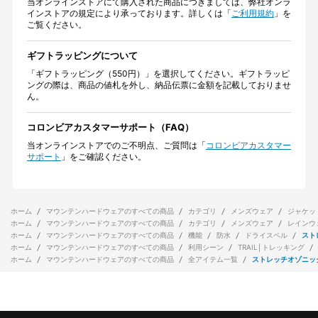
当オンラインストアにて購入された商品につきましては、弊社オンラ
インストアの規定により承っております。詳しくは「
ご利用規約
」を
ご覧ください。
ギフトラッピングについて
「ギフトラッピング（550円）」を選択してください。ギフトラッピ
ングの際は、商品の値札を外し、納品伝票に金額を記載しておりませ
ん。
コロンビアカスタマーサポート（FAQ）
当オンラインストアでのご不明点、ご質問は「
コロンビアカスタマー
サポート
」をご確認ください。
ホーム
マウンテンハードウェアのすべての商品
カテゴリ
メンズウェア
ジャケッ
ホーム
マウンテンハードウェアのすべての商品
カテゴリ
メンズウェア
レインウ
ホーム
マウンテンハードウェアのすべての商品
機能
防水
ドライスペル
スト
ホーム
マウンテンハードウェアのすべての商品
利用シーン
TRAIL│トレッキング
ホーム
マウンテンハードウェアのすべての商品
全アイテム一覧
ストレッチオゾニッ