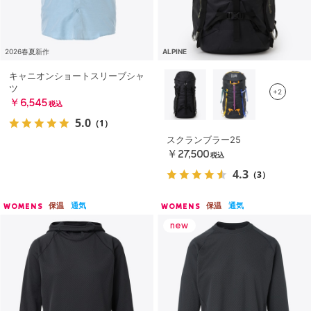
2026春夏新作
ALPINE
キャニオンショートスリーブシャ
ツ
+2
￥6,545
税込
5.0
（1）
スクランブラー25
￥27,500
税込
4.3
（3）
保温
通気
保温
通気
WOMENS
WOMENS