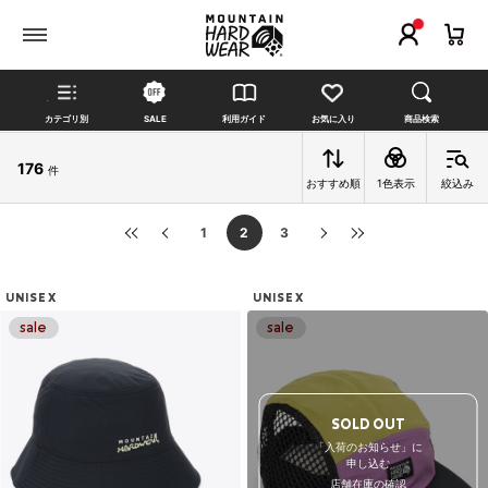
カテゴリ別
SALE
利用ガイド
お気に入り
商品検索
176
件
おすすめ順
1色表示
絞込み
1
2
3
UNISEX
UNISEX
SOLD OUT
「入荷のお知らせ」に
申し込む
店舗在庫の確認