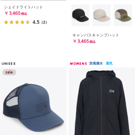
シェイドライトハット
￥3,465
税込
4.5
（2）
キャンバスキャンプハット
￥3,465
税込
防風撥水
通気
UNISEX
WOMENS