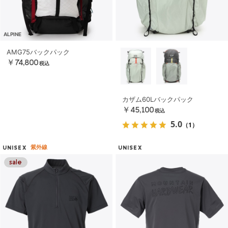
ALPINE
AMG75バックパック
￥74,800
税込
カザム60Lバックパック
￥45,100
税込
5.0
（1）
紫外線
UNISEX
UNISEX