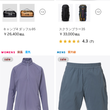
+2
+2
キャンプ4 ダッフル95
スクランブラー35
￥26,400
￥33,000
税込
税込
4.3
（7）
保温
通気
紫外線
WOMENS
MENS