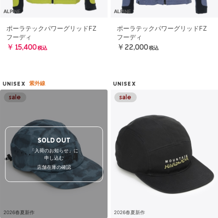
ALPINE
ALPINE
ポーラテックパワーグリッドFZ
ポーラテックパワーグリッドFZ
フーディ
フーディ
￥15,400
￥22,000
税込
税込
紫外線
UNISEX
UNISEX
SOLD OUT
「入荷のお知らせ」に
申し込む
店舗在庫の確認
2026春夏新作
2026春夏新作