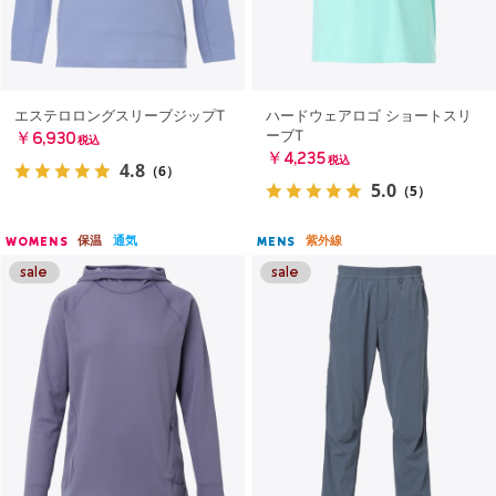
エステロロングスリーブジップT
ハードウェアロゴ ショートスリ
ーブT
￥6,930
税込
￥4,235
税込
4.8
（6）
5.0
（5）
保温
通気
紫外線
WOMENS
MENS