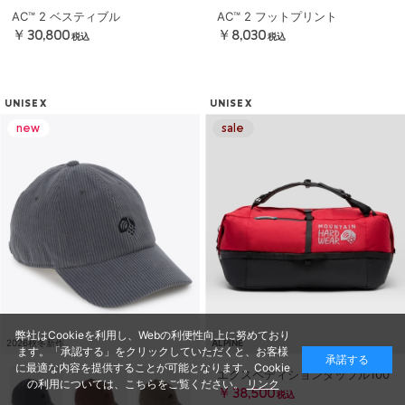
AC™ 2 ベスティブル
AC™ 2 フットプリント
￥30,800
￥8,030
税込
税込
UNISEX
UNISEX
弊社はCookieを利用し、Webの利便性向上に努めており
2026秋冬新作
ALPINE
ます。「承認する」をクリックしていただくと、お客様
承諾する
に最適な内容を提供することが可能となります。Cookie
エクスペディションダッフル100
の利用については、こちらをご覧ください。
リンク
￥38,500
税込