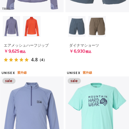
TRAIL
エアメッシュハーフジップ
ダイナマショーツ
￥9,625
￥6,930
税込
税込
4.8
（4）
紫外線
紫外線
UNISEX
UNISEX