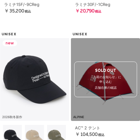
ラミナ15F/-9CReg
ラミナ30F/-1CReg
￥35,200
￥20,790
税込
税込
UNISEX
UNISEX
SOLD OUT
「入荷のお知らせ」に
申し込む
店舗在庫の確認
2026秋冬新作
ALPINE
AC™ 2 テント
￥104,500
税込