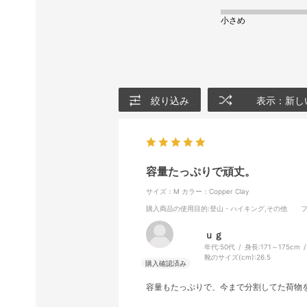
小さめ
絞り込み
表示：新し
容量たっぷりで頑丈。
サイズ：M
カラー：Copper Clay
購入商品の使用目的
:登山・ハイキング,その他
ｕｇ
年代:
50代
身長:
171～175cm
靴のサイズ(cm):
26.5
容量もたっぷりで、今まで分割してた荷物