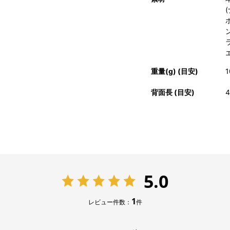
ン
重量(g) (目安)
1
背面長 (目安)
4
5.0
1
レビュー件数：
件