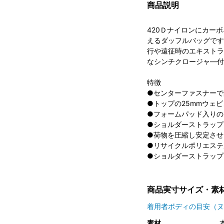
商品説明
420Ｄナイロンにカー
えるダッフルバッグです
行や遠征時のエキストラ
なシンチクロージャ―付
特徴
●センターファスナーで
●トップの25mmウェ
●フォームパッド入りの
●ショルダーストラップ
●荷物を圧縮し安定させ
●リサイクルポリエステ
●ショルダーストラップ
商品実寸サイズ・素
着用者ボディの目安（ヌ
素材