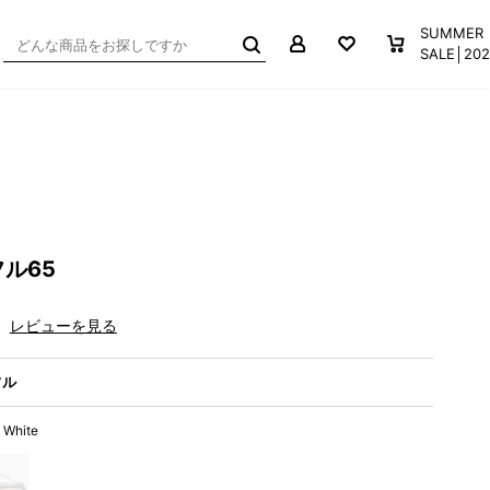
マイページ
お気に入り
買い物か
SUMMER
SALE│2
ル65
レビューを見る
フル
 White