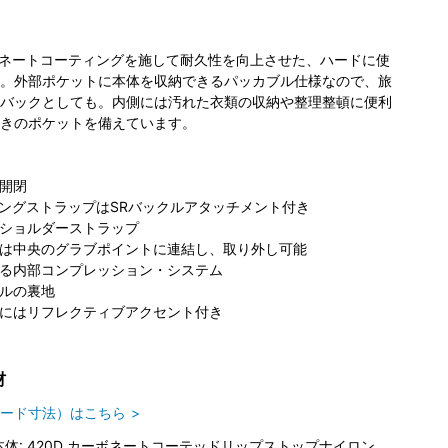
ボネートコーティングを施して耐久性を向上させた、ハードに使
。外部ポケットに本体を収納できるパッカブル仕様なので、旅
バックとしても。内側には汚れた衣類の収納や整理整頓に便利
きのポケットを備えています。
開閉
ビングストラップはSRバックルアタッチメント付き
ショルダーストラップ
は中央のグラブポイントに連結し、取り外し可能
る内部コンプレッション・システム
ルの裏地
にはリフレクティブアクセント付き
材
ード寸法）はこちら
本体: 420D カーボネートコーテッドリップストップナイロン