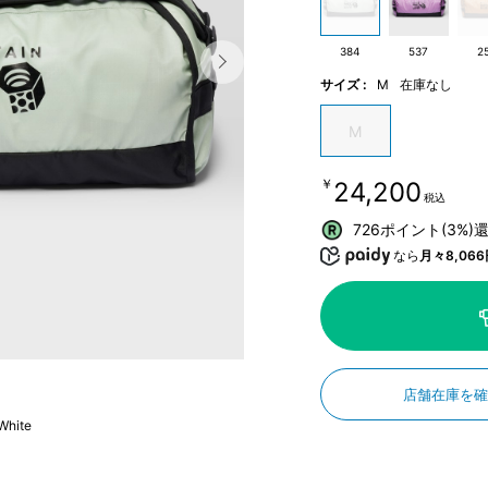
384
537
2
サイズ :
M
在庫なし
M
￥24,200
税込
726ポイント(3%)
なら
月々8,066
店舗在庫を
White