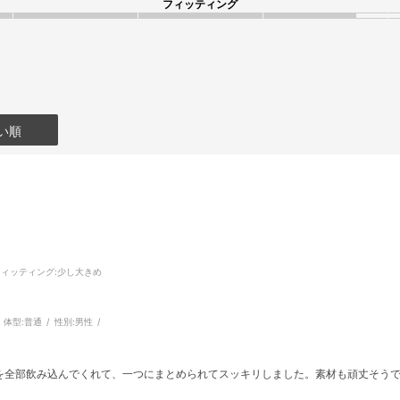
フィッティング
い順
フィッティング
:少し大きめ
体型:
普通
性別:
男性
を全部飲み込んでくれて、一つにまとめられてスッキリしました。素材も頑丈そう