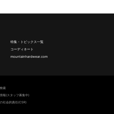
特集・トピックス一覧
コーディネート
mountainhardwear.com
検索
情報(スタッフ募集中)
の社会的責任(CSR)