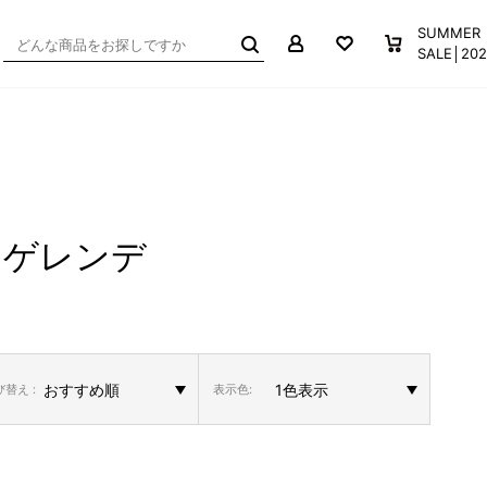
マイページ
お気に入り
買い物か
SUMMER
SALE│2
・ゲレンデ
替え :
表示色: