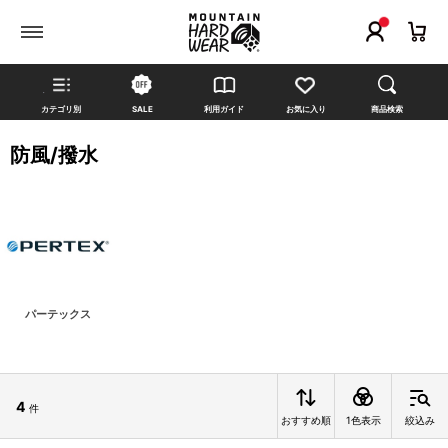
カテゴリ別
SALE
利用ガイド
お気に入り
商品検索
防風/撥水
パーテックス
4
件
おすすめ順
1色表示
絞込み