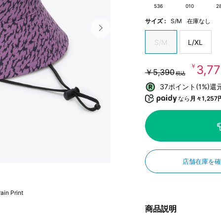
536
010
2
サイズ :
S/M
在庫なし
S/M
L/XL
￥3,7
￥5,390
税込
37ポイント(1%)還
なら
月々1,257
店舗在庫を
ain Print
商品説明