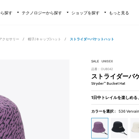
から探す
テクノロジーから探す
ショップを探す
もっと見る
アクセサリー
帽子/キャップ/ハット
ストライダーバケットハット
SALE
UNISEX
品番 :
OU8042
ストライダーバ
Stryder™ Bucket Hat
1日中トレイルを楽しめる
カラーを選択 :
536 Vervain