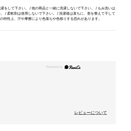
をして下さい。 / 他の商品と一緒に洗濯しないで下さい。 / もみ洗いは
 / 柔軟剤は使用しないで下さい。 / 洗濯後は直ちに、形を整えて干して
染料の特性上、汗や摩擦により色落ちや色移りする恐れがあります。
レビューについて