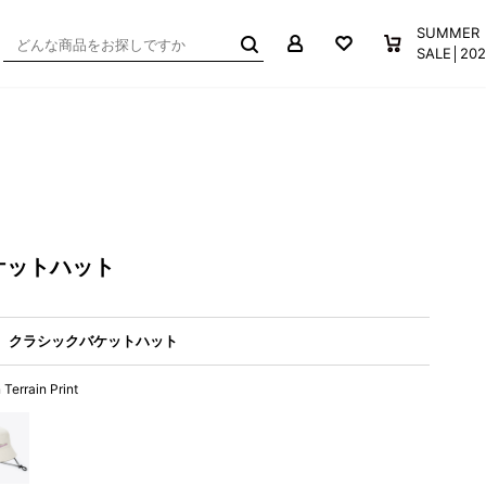
マイページ
お気に入り
買い物か
SUMMER
SALE│2
ケットハット
、クラシックバケットハット
 Terrain Print