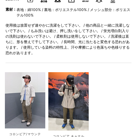
素材：
表地：綿100% / 裏地：ポリエステル100% / メッシュ部分：ポリエス
テル100%
使用後は放置せず速やかに洗濯をして下さい。 / 他の商品と一緒に洗濯しな
いで下さい。 / もみ洗いは避け、押し洗いをして下さい。 / 蛍光増白剤入り
の洗剤は使わないで下さい。 / 柔軟剤は使用しないで下さい。 / 洗濯後は直
ちに、形を整えて干して下さい。 / 長時間、光に当たると変色する恐れがあ
ります。 / 使用している染料の特性上、汗や摩擦により色落ちや色移りする
恐れがあります。
コロンビア/マウンテ
コロンビア キャナル