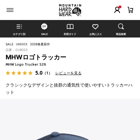
カテゴリ別
SALE
利用ガイド
お気に入り
商品検索
SALE
UNISEX
2026春夏新作
品番 :
OU8023
MHWロゴトラッカー
MHW Logo Trucker S26
5.0
（1）
レビューを見る
クラシックなデザインと抜群の通気性で使いやすいトラッカーハ
ット