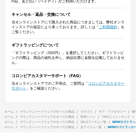
Pay、あと払い（ペイディ）がご利用いただけます。
キャンセル・返品・交換について
当オンラインストアにて購入された商品につきましては、弊社オンラ
インストアの規定により承っております。詳しくは「
ご利用規約
」を
ご覧ください。
ギフトラッピングについて
「ギフトラッピング（550円）」を選択してください。ギフトラッピ
ングの際は、商品の値札を外し、納品伝票に金額を記載しておりませ
ん。
コロンビアカスタマーサポート（FAQ）
当オンラインストアでのご不明点、ご質問は「
コロンビアカスタマー
サポート
」をご確認ください。
ホーム
マウンテンハードウェアのすべての商品
カテゴリ
ギア・アクセサリー
帽
ホーム
マウンテンハードウェアのすべての商品
利用シーン
TRAIL│トレッキング
ホーム
マウンテンハードウェアのすべての商品
SALEアイテム一覧
MHWロゴトラッ
ホーム
マウンテンハードウェアのすべての商品
全アイテム一覧
MHWロゴトラッカ