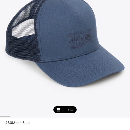
1
/
13
1
430Moon Blue