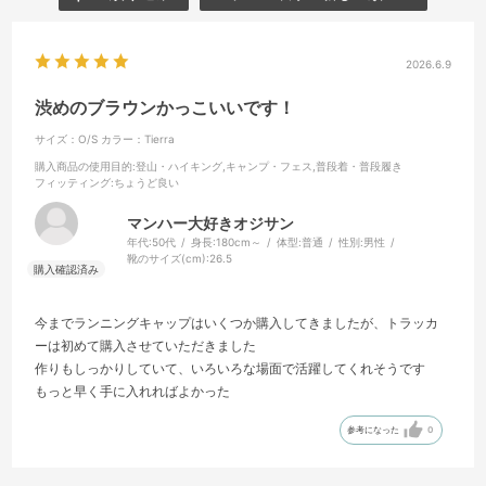
2026.6.9
渋めのブラウンかっこいいです！
サイズ：O/S
カラー：Tierra
購入商品の使用目的
:登山・ハイキング,キャンプ・フェス,普段着・普段履き
フィッティング
:ちょうど良い
マンハー大好きオジサン
年代:
50代
身長:
180cm～
体型:
普通
性別:
男性
靴のサイズ(cm):
26.5
今までランニングキャップはいくつか購入してきましたが、トラッカ
ーは初めて購入させていただきました
作りもしっかりしていて、いろいろな場面で活躍してくれそうです
もっと早く手に入れればよかった
参考になった
0