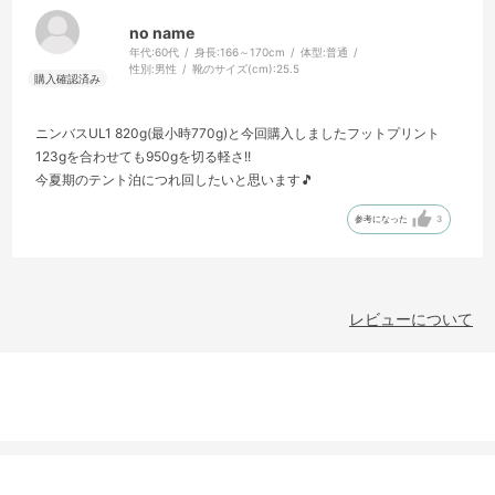
no name
年代:
60代
身長:
166～170cm
体型:
普通
性別:
男性
靴のサイズ(cm):
25.5
ニンバスUL1 820g(最小時770g)と今回購入しましたフットプリント
123gを合わせても950gを切る軽さ!!
今夏期のテント泊につれ回したいと思います🎵
参考になった
3
レビューについて