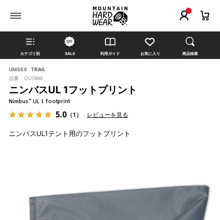
カテゴリ別
SALE
利用ガイド
お気に入り
商品検索
UNISEX
TRAIL
品番 :
OU7490
ニンバスUL 1フットプリント
Nimbus™ UL 1 Footprint
5.0
（1）
レビューを見る
ニンバスUL1テント用のフットプリント