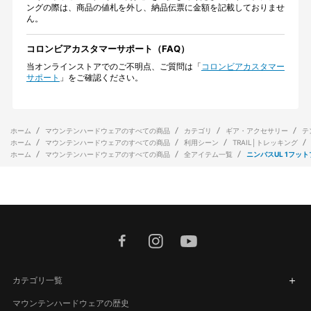
ングの際は、商品の値札を外し、納品伝票に金額を記載しておりませ
ん。
コロンビアカスタマーサポート（FAQ）
当オンラインストアでのご不明点、ご質問は「
コロンビアカスタマー
サポート
」をご確認ください。
ホーム
マウンテンハードウェアのすべての商品
カテゴリ
ギア・アクセサリー
テ
ホーム
マウンテンハードウェアのすべての商品
利用シーン
TRAIL│トレッキング
ホーム
マウンテンハードウェアのすべての商品
全アイテム一覧
ニンバスUL 1フッ
facebook
instagram
youtube
カテゴリ一覧
マウンテンハードウェアの歴史