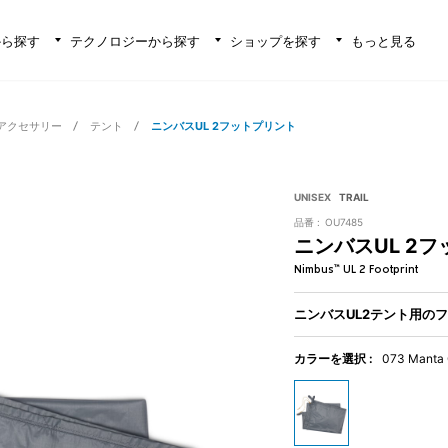
から探す
テクノロジーから探す
ショップを探す
もっと見る
アクセサリー
テント
ニンバスUL 2フットプリント
UNISEX
TRAIL
品番 :
OU7485
ニンバスUL 2
Nimbus™ UL 2 Footprint
ニンバスUL2テント用の
カラーを選択 :
073 Manta