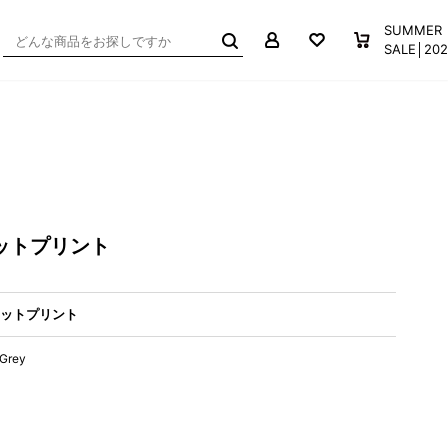
マイページ
お気に入り
買い物か
SUMMER
SALE│2
フットプリント
フットプリント
 Grey