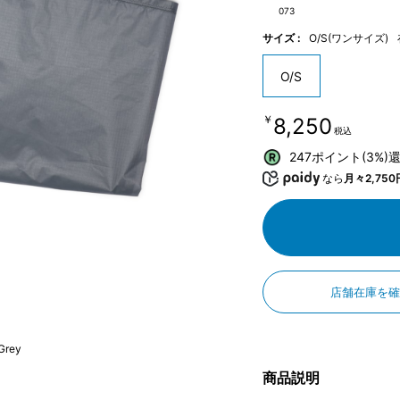
073
サイズ :
O/S(ワンサイズ)
O/S
￥8,250
税込
247ポイント(3%)
なら
月々2,750
店舗在庫を
Grey
商品説明