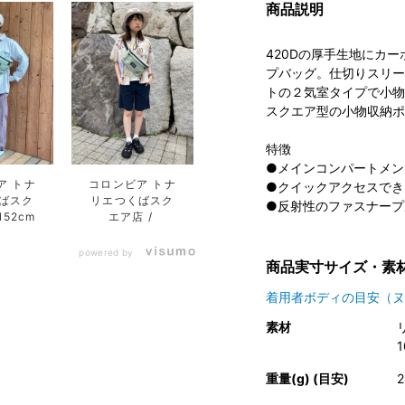
商品説明
420Dの厚手生地にカ
プバッグ。仕切りスリー
トの２気室タイプで小物
スクエア型の小物収納ポ
特徴
●メインコンパートメン
ア トナ
コロンビア トナ
●クイックアクセスでき
ばスク
リエつくばスク
●反射性のファスナープ
152cm
エア店
powered by
商品実寸サイズ・素
着用者ボディの目安（ヌ
素材
重量(g) (目安)
2