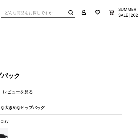
マイページ
お気に入り
買い物か
SUMMER
SALE│2
プパック
レビューを見る
力な大きめなヒップバッグ
 Clay