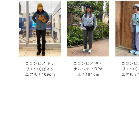
コロンビア トナ
コロンビア キャ
コロンビ
リエつくばスク
ナルシティOPA
リエつく
エア店
169cm
店
164cm
エア店