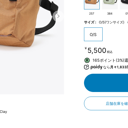
257
384
0
サイズ :
O/S(ワンサイズ)
O/S
￥5,500
税込
165ポイント(3%)
なら
月々1,833
店舗在庫を
Clay