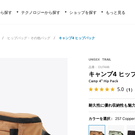
から探す
テクノロジーから探す
ショップを探す
もっと見る
ヒップバッグ・その他バッグ
キャンプ4 ヒップパック
UNISEX
TRAIL
品番 :
OU7446
キャンプ4 ヒッ
Camp 4™ Hip Pack
5.0
（1）
耐久性に優れ収納性も魅
カラーを選択 :
257 Copper