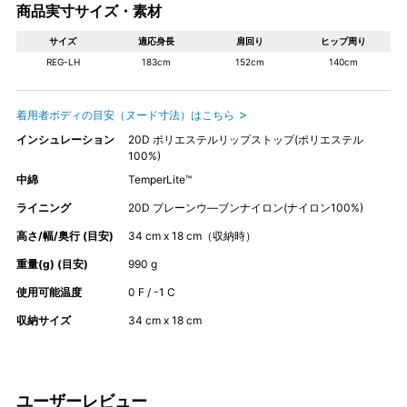
商品実寸サイズ・素材
サイズ
適応身長
肩回り
ヒップ周り
REG-LH
183cm
152cm
140cm
着用者ボディの目安（ヌード寸法）はこちら
インシュレーション
20D ポリエステルリップストップ(ポリエステル
100%)
中綿‌
TemperLite™
ライニング
20D プレーンウ―ブンナイロン(ナイロン100%)
高さ/幅/奥行 (目安)
34 cm x 18 cm（収納時）
重量(g) (目安)
990 g
使用可能温度
0 F / -1 C
収納サイズ‌
34 cm x 18 cm
ユーザーレビュー