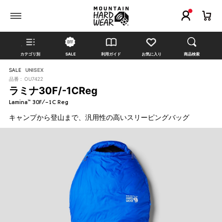
カテゴリ別
SALE
利用ガイド
お気に入り
商品検索
SALE
UNISEX
品番 :
OU7422
ラミナ30F/-1CReg
Lamina™ 30F/-1C Reg
キャンプから登山まで、汎用性の高いスリーピングバッグ