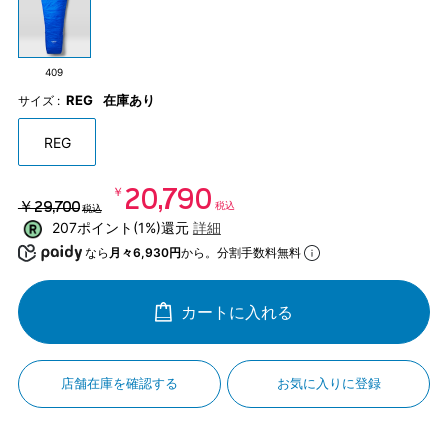
409
REG
在庫あり
サイズ :
REG
￥20,790
￥29,700
税込
税込
207ポイント(1%)還元
詳細
なら
月々6,930円
から。分割手数料無料
カートに入れる
店舗在庫を確認する
お気に入りに登録