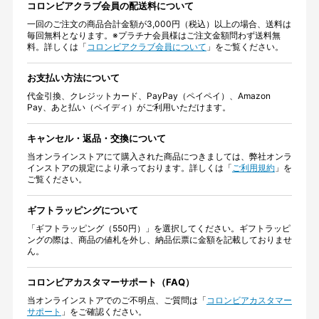
コロンビアクラブ会員の配送料について
一回のご注文の商品合計金額が3,000円（税込）以上の場合、送料は
毎回無料となります。※プラチナ会員様はご注文金額問わず送料無
料。詳しくは「
コロンビアクラブ会員について
」をご覧ください。
お支払い方法について
代金引換、クレジットカード、PayPay（ペイペイ）、Amazon
Pay、あと払い（ペイディ）がご利用いただけます。
キャンセル・返品・交換について
当オンラインストアにて購入された商品につきましては、弊社オンラ
インストアの規定により承っております。詳しくは「
ご利用規約
」を
ご覧ください。
ギフトラッピングについて
「ギフトラッピング（550円）」を選択してください。ギフトラッピ
ングの際は、商品の値札を外し、納品伝票に金額を記載しておりませ
ん。
コロンビアカスタマーサポート（FAQ）
当オンラインストアでのご不明点、ご質問は「
コロンビアカスタマー
サポート
」をご確認ください。