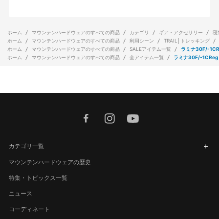
ホーム
マウンテンハードウェアのすべての商品
カテゴリ
ギア・アクセサリー
寝
ホーム
マウンテンハードウェアのすべての商品
利用シーン
TRAIL│トレッキング
ホーム
マウンテンハードウェアのすべての商品
SALEアイテム一覧
ラミナ30F/-1CR
ホーム
マウンテンハードウェアのすべての商品
全アイテム一覧
ラミナ30F/-1CReg
facebook
instagram
youtube
カテゴリ一覧
マウンテンハードウェアの歴史
特集・トピックス一覧
ニュース
コーディネート