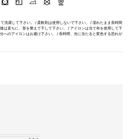
洗濯して下さい。 / 柔軟剤は使用しないで下さい。 / 濡れたまま長時間
濯後は直ちに、形を整えて干して下さい。 / アイロンは当て布を使用して下
部分へのアイロンはお避け下さい。 / 長時間、光に当たると変色する恐れが