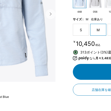
448
056
1
サイズ :
M
在庫あり
S
M
￥10,450
税込
313ポイント(3%)
なら
月々3,483
店舗在庫を
t Blue