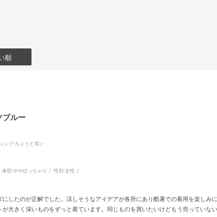
い順
ツブルー
ィング
:ちょうど良い
体型:
ややぽっちゃり
性別:
女性
ズにしたのが正解でした。涼しそうなアイデアが各所にあり酷暑での着用を楽しみ
トが大きく深いものをずっと着ています。同じものを買いたいけどもう売っていな