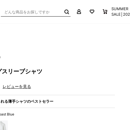
マイページ
お気に入り
買い物か
SUMMER
SALE│2
作
グスリーブシャツ
レビューを見る
られる薄手シャツのベストセラー
oast Blue