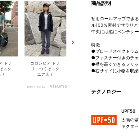
商品説明
袖をロールアップできる
ル100％素材でサラリ
中央には縦にベンチレー
特徴
●ブロードスペクトラムに
●ファスナー付きのチェ
ア トナ
コロンビア トナ
コロンビア トナ
●襟を高くできるフリッ
ばスク
リエつくばスク
リエつくばスク
●右サイドに小物を収納
店
エア店
エア店
powered by
テクノロジー
UPF50
太陽の紫
ァクター