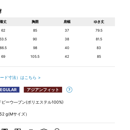
材
着丈
胸囲
肩幅
ゆき丈
62
85
37
79.5
63.5
90
38
81.5
66.5
98
40
83
69
105.5
42
85
ード寸法）はこちら
REGULAR
アジアンフィット
ドビーウ―ブン(ポリエステル100%)
152 g(Mサイズ）