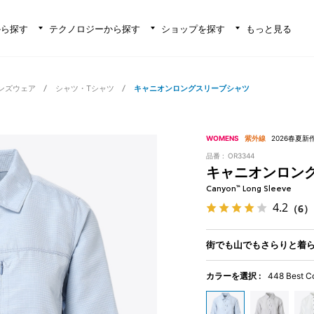
から探す
テクノロジーから探す
ショップを探す
もっと見る
ンズウェア
シャツ・Tシャツ
キャニオンロングスリーブシャツ
WOMENS
紫外線
2026春夏新
品番 :
OR3344
キャニオンロン
Canyon™ Long Sleeve
4.2
（6）
街でも山でもさらりと着
カラーを選択 :
448 Best C