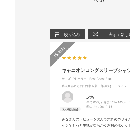
小さめ
絞り込み
表示：新し
キャニオンロングスリーブシャ
サイズ：XL
カラー：Best Coast Blue
購入商品の使用目的
:普段着・普段履き
フィッテ
ぶち
年代:
60代
身長:
161～165cm
靴のサイズ(cm):
25
みなさんのレビューを読んで大きめのサイ
インでもっと生地が柔らかく左胸のポケッ