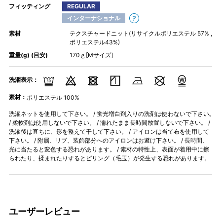
フィッティング
REGULAR
インターナショナル
素材
テクスチャードニット(リサイクルポリエステル 57% ,
ポリエステル43%)
重量(g) (目安)
170ｇ[Mサイズ]
洗濯表示：
素材：
ポリエステル 100%
洗濯ネットを使用して下さい。 / 蛍光増白剤入りの洗剤は使わないで下さい｡
/ 柔軟剤は使用しないで下さい。 / 濡れたまま長時間放置しないで下さい。 /
洗濯後は直ちに、形を整えて干して下さい。 / アイロンは当て布を使用して
下さい。 / 附属、リブ、装飾部分へのアイロンはお避け下さい。 / 長時間、
光に当たると変色する恐れがあります。 / 素材の特性上、表面が着用中に擦
られたり、揉まれたりするとピリング（毛玉）が発生する恐れがあります。
ユーザーレビュー