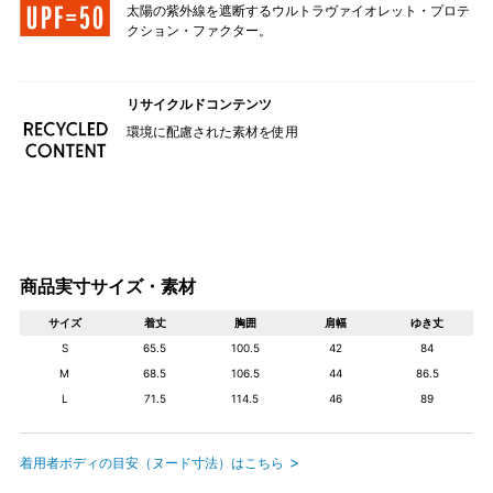
太陽の紫外線を遮断するウルトラヴァイオレット・プロテ
クション・ファクター。
リサイクルドコンテンツ
環境に配慮された素材を使用
商品実寸サイズ・素材
サイズ
着丈
胸囲
肩幅
ゆき丈
S
65.5
100.5
42
84
M
68.5
106.5
44
86.5
L
71.5
114.5
46
89
着用者ボディの目安（ヌード寸法）はこちら