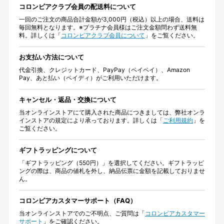
コロンビアクラブ会員の配送料について
一回のご注文の商品合計金額が3,000円（税込）以上の場合、送料は
毎回無料となります。※プラチナ会員様はご注文金額問わず送料無
料。詳しくは「
コロンビアクラブ会員について
」をご覧ください。
お支払い方法について
代金引換、クレジットカード、PayPay（ペイペイ）、Amazon
Pay、あと払い（ペイディ）がご利用いただけます。
キャンセル・返品・交換について
当オンラインストアにて購入された商品につきましては、弊社オンラ
インストアの規定により承っております。詳しくは「
ご利用規約
」を
ご覧ください。
ギフトラッピングについて
「ギフトラッピング（550円）」を選択してください。ギフトラッピ
ングの際は、商品の値札を外し、納品伝票に金額を記載しておりませ
ん。
コロンビアカスタマーサポート（FAQ）
当オンラインストアでのご不明点、ご質問は「
コロンビアカスタマー
サポート
」をご確認ください。