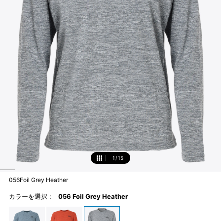
1
/
15
1
056Foil Grey Heather
カラーを選択 :
056 Foil Grey Heather