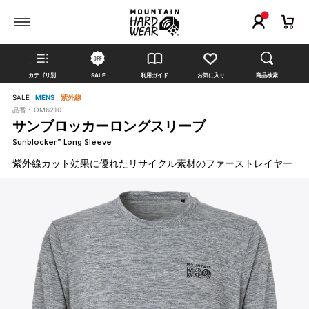
カテゴリ別
SALE
利用ガイド
お気に入り
商品検索
SALE
MENS
紫外線
品番 :
OM6210
サンブロッカーロングスリーブ
Sunblocker™ Long Sleeve
紫外線カット効果に優れたリサイクル素材のファーストレイヤー