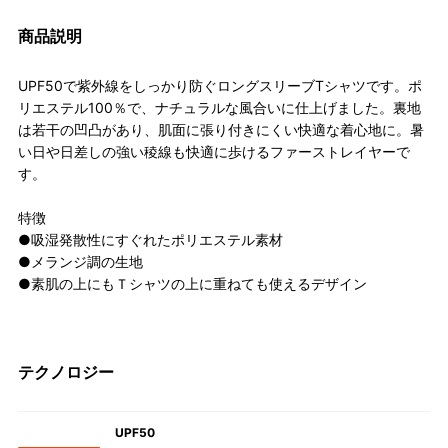
商品説明
UPF50で紫外線をしっかり防ぐロングスリーブTシャツです。ポ
リエステル100％で、ナチュラルな風合いに仕上げました。裏地
は若干の凹凸があり、肌面に張り付きにくい快適な着心地に。暑
い日や日差しの強い稜線も快適に歩けるファーストレイヤーで
す。
特徴
●吸湿発散性にすぐれたポリエステル素材
●メランジ調の生地
●素肌の上にもＴシャツの上に重ねても使えるデザイン
テクノロジー
UPF50