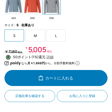
443
640
056
S
在庫あり
サイズ :
S
M
L
￥5,005
￥7,150
税込
税込
50ポイント(1%)還元
詳細
なら
月々1,668円
から。分割手数料無料
カートに入れる
店舗在庫を確認する
お気に入りに登録