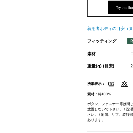
Try this it
着用者ボディの目安（ヌ
フィッティング
素材
重量(g) (目安)
洗濯表示：
素材：
綿100%
ボタン、ファスナー等は閉じて
放置しないで下さい。 / 洗
さい。 / 附属、リブ、装飾
あります。