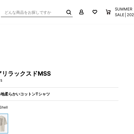
マイページ
お気に入り
買い物か
SUMMER
SALE│2
リラックスドMSS
SS
地柔らかいコットンTシャツ
Shell