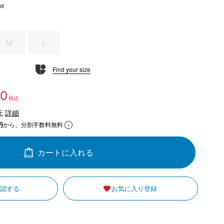
88
M
L
Find your size
50
税込
元
詳細
円
から。分割手数料無料
カートに入れる
確認する
お気に入り登録