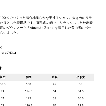
100％でつくった着心地柔らかな半袖Ｔシャツ。大きめのリラ
たりとした着用感です。商品名の通り、リラックスした外出時
のダウンスーツ「Absolute Zero」を着用した登山者のポッ
らいました。
ク
hereのロゴ
材
着丈
胸囲
肩幅
ゆき丈
68.5
108
49
53
71
114.5
51
54.5
74
122
53
56.5
77
129.5
55
58.5