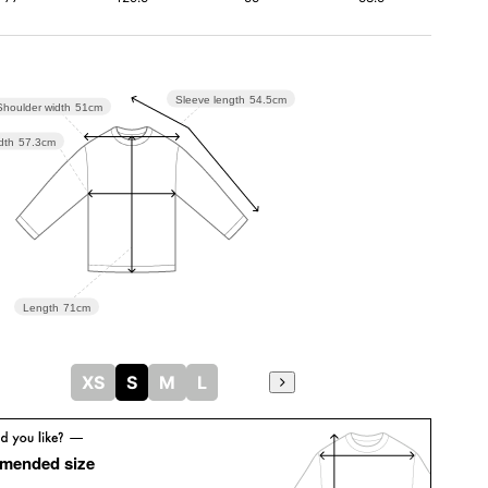
Sleeve length
54.5cm
Shoulder width
51cm
dth
57.3cm
Length
71cm
XS
S
M
L
mended size