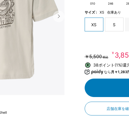
010
246
2
サイズ :
XS
在庫あり
XS
S
￥3,8
￥5,500
税込
38ポイント(1%)還
なら
月々1,283
店舗在庫を
Shell