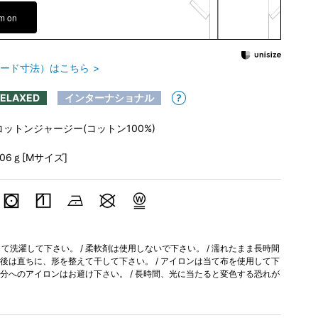
em on
ード寸法）はこちら
RELAXED
インターナショナル
コットンジャージー(コットン100%)
206ｇ[Mサイズ]
洗濯して下さい。 / 柔軟剤は使用しないで下さい。 / 濡れたまま長時間
濯後は直ちに、形を整えて干して下さい。 / アイロンは当て布を使用して下
部分へのアイロンはお避け下さい。 / 長時間、光に当たると変色する恐れが