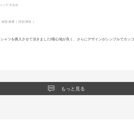
ィング
:大きめ
体型:
普通
性別:
男性
シャツを購入させて頂きました❗️着心地が良く、さらにデザインがシンプルでカッコ
もっと見る