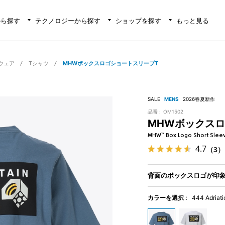
から探す
テクノロジーから探す
ショップを探す
もっと見る
ウェア
Tシャツ
MHWボックスロゴショートスリーブT
SALE
MENS
2026春夏新作
品番 :
OM1502
MHWボックス
MHW™ Box Logo Short Slee
4.7
（3）
背面のボックスロゴが印象
カラーを選択 :
444 Adriati