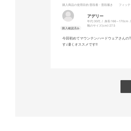
購入商品の使用目的
:普段着・普段履き
フィッテ
アデリー
年代:
30代
身長:
166～170cm
靴のサイズ(cm):
27.5
今回初めてマウンテンハードウェアさんのT
す♪凄くオススメです‼️