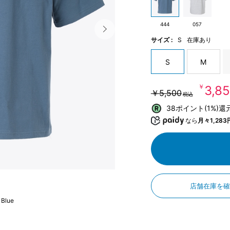
444
057
サイズ :
S
在庫あり
S
M
￥3,8
￥5,500
税込
38ポイント(1%)還
なら
月々1,283
店舗在庫を
 Blue