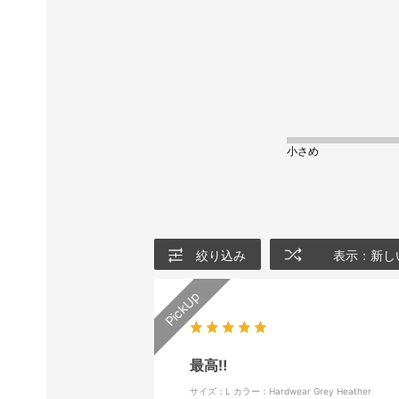
小さめ
絞り込み
表示：新し
最高‼️
サイズ：L
カラー：Hardwear Grey Heather