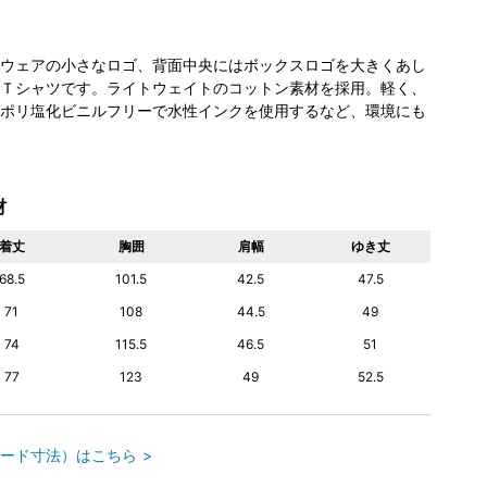
ウェアの小さなロゴ、背面中央にはボックスロゴを大きくあし
Ｔシャツです。ライトウェイトのコットン素材を採用。軽く、
ポリ塩化ビニルフリーで水性インクを使用するなど、環境にも
材
着丈
胸囲
肩幅
ゆき丈
68.5
101.5
42.5
47.5
71
108
44.5
49
74
115.5
46.5
51
77
123
49
52.5
ード寸法）はこちら