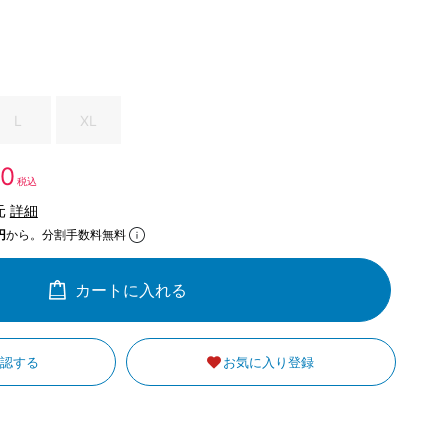
L
XL
50
税込
元
詳細
円
から。分割手数料無料
カートに入れる
確認する
お気に入り登録