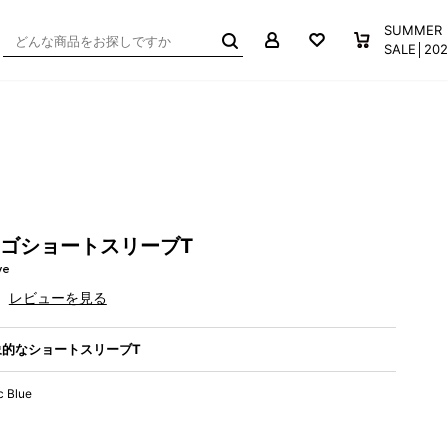
マイページ
お気に入り
買い物か
SUMMER
SALE│2
ロゴショートスリーブT
ve
レビューを見る
的なショートスリーブT
c Blue