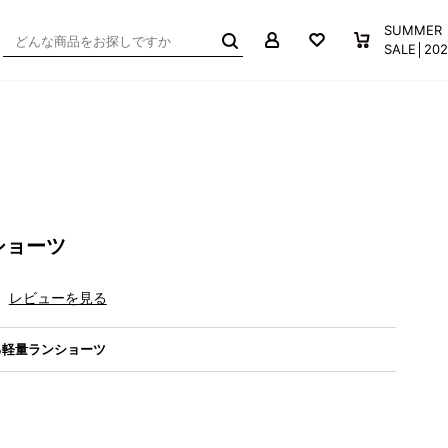
マイページ
お気に入り
買い物か
SUMMER
SALE│2
ショーツ
レビューを見る
る軽量ランショーツ