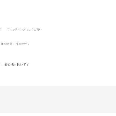
グ
フィッティング
:ちょうど良い
体型:
普通
性別:
男性
く、着心地も良いです