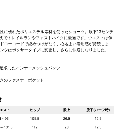
性に優れたポリエステル素材を使ったショーツ。股下13センチ
丈でトレイルランやファストハイクに最適です。ウエストは伸
ドローコードで絞めつけがなく、心地よい着用感が持続しま
ンツはボクサータイプに変更し、さらに快適になりました。
追求したインナーメッシュパンツ
きのファスナーポケット
材
エスト
ヒップ
股上
股下(ハーフ時)
1～95
105.5
26.5
12.5
5～101.5
112
28
12.5