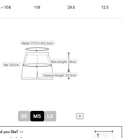
4～108
118
29.5
12.5
Waist
77.5〜101.5cm
Rise length
28cm
Hip
112cm
Inseam length
12.5cm
S5
M5
L5