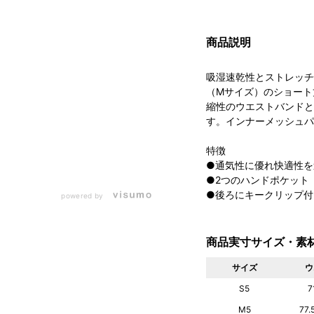
商品説明
吸湿速乾性とストレッチ
（Mサイズ）のショート
縮性のウエストバンドと
す。インナーメッシュパ
特徴
●通気性に優れ快適性を
●2つのハンドポケット
●後ろにキークリップ付
powered by
商品実寸サイズ・素
サイズ
ウ
S5
7
M5
77.