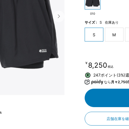
010
サイズ :
S
在庫あり
S
M
￥8,250
税込
247ポイント(3%)
なら
月々2,750
ck
店舗在庫を