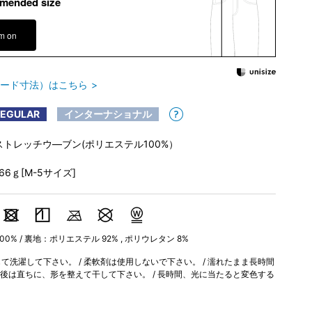
mended size
em on
ード寸法）はこちら
REGULAR
インターナショナル
ストレッチウ―ブン(ポリエステル100%）
166ｇ[M-5サイズ]
0% / 裏地：ポリエステル 92% , ポリウレタン 8%
洗濯して下さい。 / 柔軟剤は使用しないで下さい。 / 濡れたまま長時間
濯後は直ちに、形を整えて干して下さい。 / 長時間、光に当たると変色する