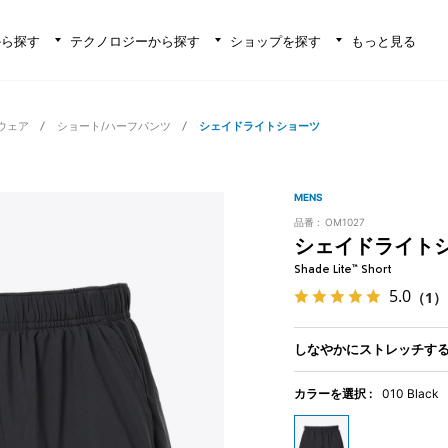
から探す
テクノロジーから探す
ショップを探す
もっと見る
ウェア
ショート/ハーフパンツ
シェイドライトショーツ
MENS
品番 :
OM1027
シェイドライト
Shade Lite™ Short
5.0
（1）
しなやかにストレッチす
カラーを選択 :
010 Black