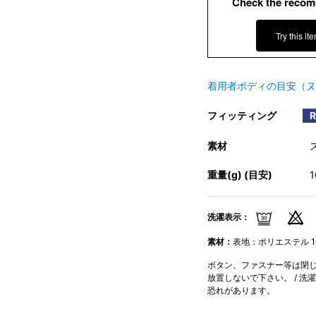
Check the recom
Try this it
着用者ボディの目安（ヌ
フィッティング
素材
重量(g) (目安)
洗濯表示：
素材：
表地：ポリエステル 10
ボタン、ファスナー等は閉じて
放置しないで下さい。 / 洗
恐れがあります。