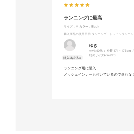
ランニングに最高
サイズ：M
カラー：Black
購入商品の使用目的
:ランニング・トレイルランニン
ゆき
年代:
40代
身長:
171～175cm
靴のサイズ(cm):
28
ランニング用に購入
メッシュインナーも付いているので蒸れな