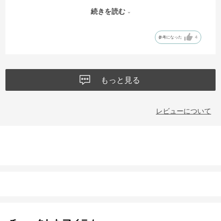
はLが良いと思います。もう少し安ければ、星⭐︎5でしたが満足度は高い
続きを読む
です。
参考になった
4
もっと見る
レビューについて