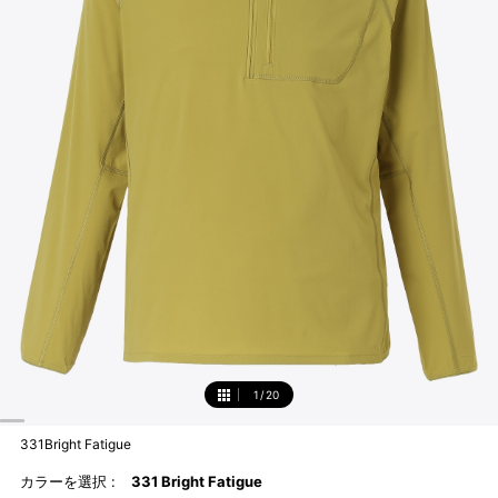
1
/
20
1
331Bright Fatigue
カラーを選択 :
331 Bright Fatigue