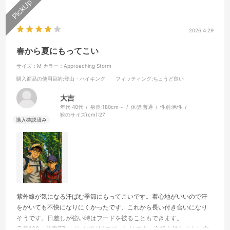
2026.4.29
春から夏にもってこい
サイズ：M
カラー：Approaching Storm
購入商品の使用目的
:登山・ハイキング
フィッティング
:ちょうど良い
大吉
年代:
40代
身長:
180cm～
体型:
普通
性別:
男性
靴のサイズ(cm):
27
紫外線が気になる汗ばむ季節にもってこいです。着心地がいいので汗
をかいても不快になりにくかったです、これから長い付き合いになり
そうです。日差しが強い時はフードを被ることもできます。
身長183㎝体重77kg サイズはMでぴったりです。余裕を持たせたい方