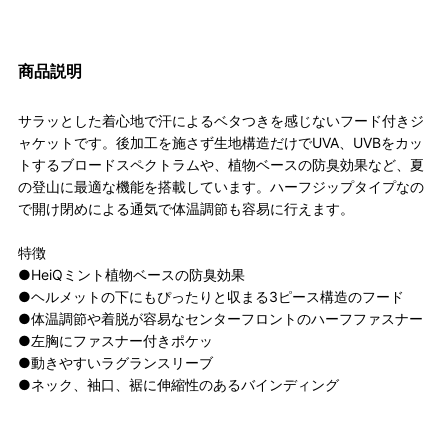
商品説明
サラッとした着心地で汗によるベタつきを感じないフード付きジ
ャケットです。後加工を施さず生地構造だけでUVA、UVBをカッ
トするブロードスペクトラムや、植物ベースの防臭効果など、夏
の登山に最適な機能を搭載しています。ハーフジップタイプなの
で開け閉めによる通気で体温調節も容易に行えます。
特徴
●HeiQミント植物ベースの防臭効果
●ヘルメットの下にもぴったりと収まる3ピース構造のフード
●体温調節や着脱が容易なセンターフロントのハーフファスナー
●左胸にファスナー付きポケッ
●動きやすいラグランスリーブ
●ネック、袖口、裾に伸縮性のあるバインディング