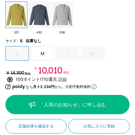
331
430
038
S
在庫なし
サイズ :
S
M
L
XL
￥10,010
￥14,300
税込
税込
100ポイント(1%)還元
詳細
なら
月々3,336円
から。分割手数料無料
「入荷のお知らせ」に申し込む
店舗在庫を確認する
お気に入りに登録