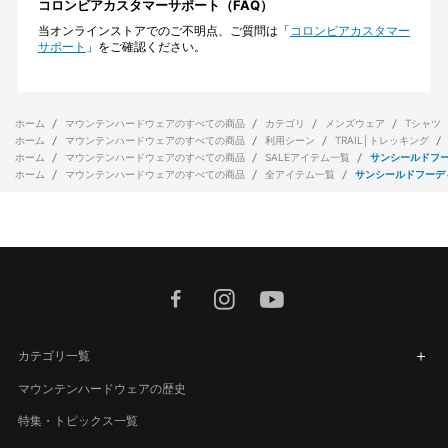
コロンビアカスタマーサポート（FAQ）
当オンラインストアでのご不明点、ご質問は「
コロンビアカスタマー
サポート
」をご確認ください。
ホーム
マウンテンハードウェアのすべての商品
カテゴリ
メンズウェア
Tシャツ
ホーム
マウンテンハードウェアのすべての商品
利用シーン
TRAIL│トレッキング
ホーム
マウンテンハードウェアのすべての商品
SALEアイテム一覧
サンシールドフ
ホーム
マウンテンハードウェアのすべての商品
全アイテム一覧
サンシールドフーデ
facebook
instagram
youtube
カテゴリ一覧
マウンテンハードウェアの歴史
特集・トピックス一覧