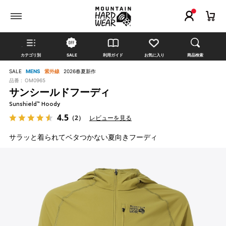
カテゴリ別
SALE
利用ガイド
お気に入り
商品検索
SALE
MENS
紫外線
2026春夏新作
品番 :
OM0965
サンシールドフーディ
Sunshield™ Hoody
4.5
（2）
レビューを見る
サラッと着られてベタつかない夏向きフーディ