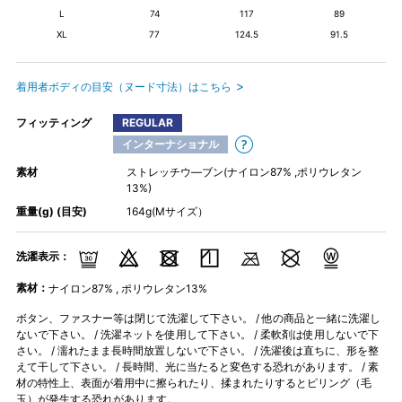
L
74
117
89
XL
77
124.5
91.5
着用者ボディの目安（ヌード寸法）はこちら
フィッティング
REGULAR
インターナショナル
素材
ストレッチウ―ブン(ナイロン87% ,ポリウレタン
13%)
重量(g) (目安)
164g(Mサイズ）
洗濯表示：
素材：
ナイロン87% , ポリウレタン13%
ボタン、ファスナー等は閉じて洗濯して下さい。 / 他の商品と一緒に洗濯し
ないで下さい。 / 洗濯ネットを使用して下さい。 / 柔軟剤は使用しないで下
さい。 / 濡れたまま長時間放置しないで下さい。 / 洗濯後は直ちに、形を整
えて干して下さい。 / 長時間、光に当たると変色する恐れがあります。 / 素
材の特性上、表面が着用中に擦られたり、揉まれたりするとピリング（毛
玉）が発生する恐れがあります。