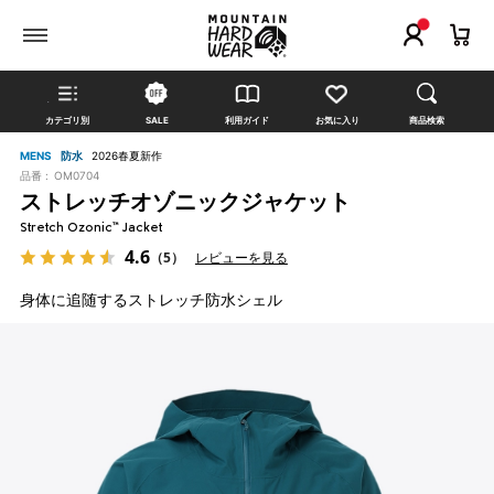
カテゴリ別
SALE
利用ガイド
お気に入り
商品検索
MENS
防水
2026春夏新作
品番 :
OM0704
ストレッチオゾニックジャケット
Stretch Ozonic™ Jacket
4.6
（5）
レビューを見る
身体に追随するストレッチ防水シェル