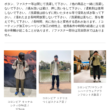
ボタン、ファスナー等は閉じて洗濯して下さい。 / 他の商品と一緒に洗濯し
ないで下さい。 / 揉み洗いは避け、押し洗いをして下さい。 / 柔軟剤は使用
しないで下さい。 / 洗濯後は絞らずに乾いたタオル等で湿気を拭き取って下
さい。 / 濡れたまま長時間放置しないで下さい。 / 洗濯後は直ちに、形を整
えて干して下さい。 / 長時間、光に当たると変色する恐れがあります。 / コ
ーティング加工やシーリング加工の特性上、使用条件や時間の経過により劣
化や剥離が起こることがあります。 / ファスナー部分は完全防水ではありま
せん。
コロンビア/マウンテ
ンハードウェアグラ
ンフロント大阪店
コロンビア トナリエ
つくばスクエア店
コロンビア キャナル
シティOPA店
175cm