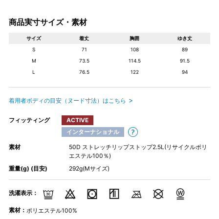
商品実寸サイズ・素材
サイズ
着丈
胸囲
ゆき丈
S
71
108
89
M
73.5
114.5
91.5
L
76.5
122
94
着用者ボディの目安（ヌード寸法）はこちら
フィッティング
ACTIVE
インターナショナル
素材
50D ストレッチリップストップ2.5L(リサイクルポリ
エステル100％)
重量(g) (目安)
292g(Mサイズ)
洗濯表示：
素材：
ポリエステル100%