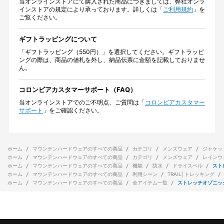
当オンラインストアにて購入された商品につきましては、弊社オンラ
インストアの規定により承っております。詳しくは「
ご利用規約
」を
ご覧ください。
ギフトラッピングについて
「ギフトラッピング（550円）」を選択してください。ギフトラッピ
ングの際は、商品の値札を外し、納品伝票に金額を記載しておりませ
ん。
コロンビアカスタマーサポート（FAQ）
当オンラインストアでのご不明点、ご質問は「
コロンビアカスタマー
サポート
」をご確認ください。
ホーム
マウンテンハードウェアのすべての商品
カテゴリ
メンズウェア
ジャケッ
ホーム
マウンテンハードウェアのすべての商品
カテゴリ
メンズウェア
レインウ
ホーム
マウンテンハードウェアのすべての商品
機能
防水
ドライスペル
スト
ホーム
マウンテンハードウェアのすべての商品
利用シーン
TRAIL│トレッキング
ホーム
マウンテンハードウェアのすべての商品
全アイテム一覧
ストレッチオゾニッ