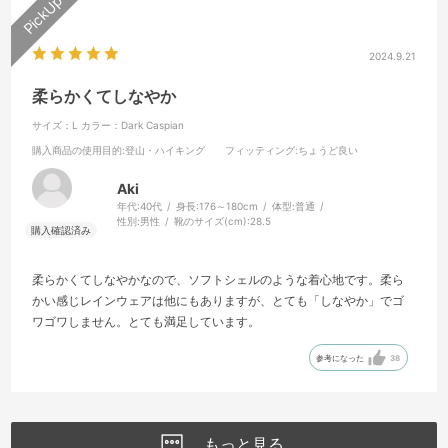
2024.9.21
柔らかくてしなやか
サイズ：L
カラー：Dark Caspian
購入商品の使用目的
:登山・ハイキング
フィッティング
:ちょうど良い
Aki
年代:
40代
身長:
176～180cm
体型:
普通
性別:
男性
靴のサイズ(cm):
28.5
柔らかくてしなやかなので、ソフトシェルのような着心地です。柔ら
かい感じレインウェアは他にもありますが、とても「しなやか」でゴ
ワゴワしません。とても満足しています。
参考になった
38
もっと見る