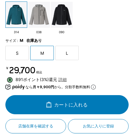
314
038
090
M
在庫あり
サイズ :
S
M
L
￥29,700
税込
891ポイント(3%)還元
詳細
なら
月々9,900円
から。分割手数料無料
カートに入れる
店舗在庫を確認する
お気に入りに登録