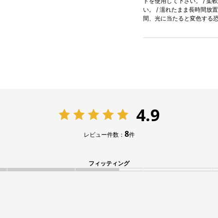
トを使用して下さい。 / 柔
い。 / 濡れたまま長時間放
間、光に当たると変色する
4.9
8
レビュー件数：
件
フィッティング