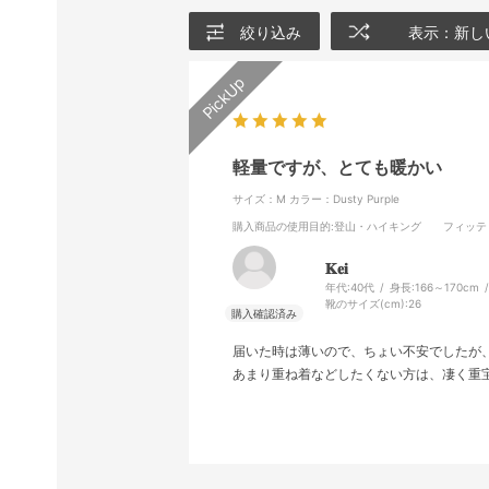
絞り込み
表示：新し
軽量ですが、とても暖かい
サイズ：M
カラー：Dusty Purple
購入商品の使用目的
:登山・ハイキング
フィッテ
𝐊𝐞𝐢
年代:
40代
身長:
166～170cm
靴のサイズ(cm):
26
届いた時は薄いので、ちょい不安でしたが
あまり重ね着などしたくない方は、凄く重宝す