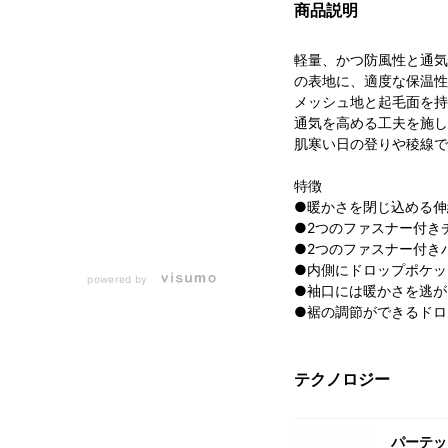
商品説明
軽量、かつ防風性と通気性に
の表地に、適度な保温性
メッシュ地と起毛面を持
通気を高める工夫を施し
肌寒い日の登りや稜線で
特徴
●暖かさを閉じ込める伸
●2つのファスナー付き
●2つのファスナー付き
●内側にドロップポケッ
powered by
●袖口には暖かさを逃が
●裾の調節ができるドロ
テクノロジー
パーテッ