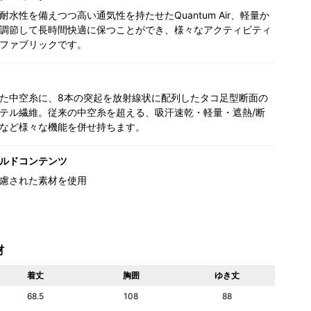
耐水性を備えつつ高い通気性を持たせたQuantum Air、軽量か
調節して長時間快適に保つことができ、様々なアクティビティ
ファブリックです。
た中空糸に、8本の突起を放射線状に配列したタコ足型断面の
テル繊維。従来の中空糸を超える、吸汗速乾・軽量・遮熱/断
など様々な機能を併せ持ちます。
ルドコンテンツ
慮された素材を使用
材
着丈
胸囲
ゆき丈
68.5
108
88