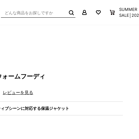
マイページ
お気に入り
買い物か
SUMMER
SALE│2
ウォームフーディ
レビューを見る
ティブシーンに対応する保温ジャケット