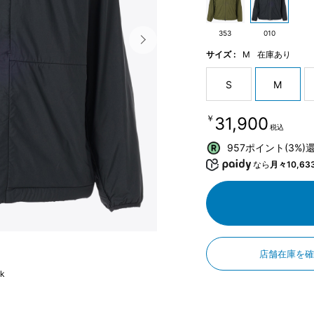
353
010
サイズ :
M
在庫あり
S
M
￥31,900
税込
957ポイント(3%)
なら
月々10,63
店舗在庫を
ck