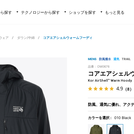
から探す
テクノロジーから探す
ショップを探す
もっと見る
ウェア
ダウン/中綿
コアエアシェルウォームフーディ
MENS
防風撥水
通気
TRAIL
品番 :
OM0676
コアエアシェル
Kor AirShell™ Warm Hoody
4.9
（8）
防風、通気に優れ、アク
カラーを選択 :
010 Black