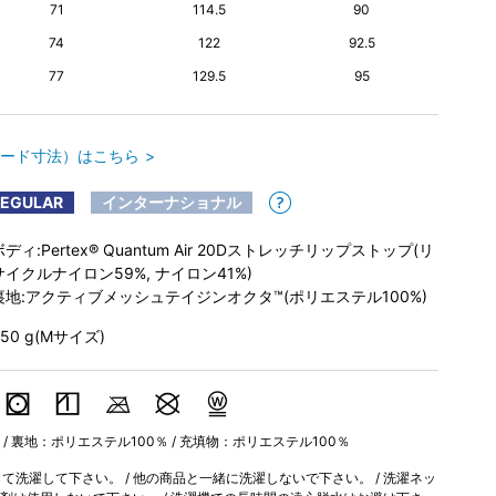
71
114.5
90
74
122
92.5
77
129.5
95
ード寸法）はこちら
REGULAR
インターナショナル
ボディ:Pertex® Quantum Air 20Dストレッチリップストップ(リ
サイクルナイロン59%, ナイロン41%)
裏地:アクティブメッシュテイジンオクタ™(ポリエステル100%)
350 g(Mサイズ)
 / 裏地：ポリエステル100％ / 充填物：ポリエステル100％
洗濯して下さい。 / 他の商品と一緒に洗濯しないで下さい。 / 洗濯ネッ