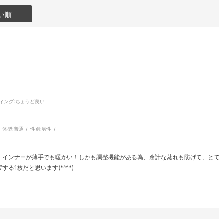
い順
ィング
:ちょうど良い
体型:
普通
性別:
男性
、インナーが薄手でも暖かい！しかも調整機能がある為、余計な蒸れも防げて、と
る1枚だと思います(*^^*)