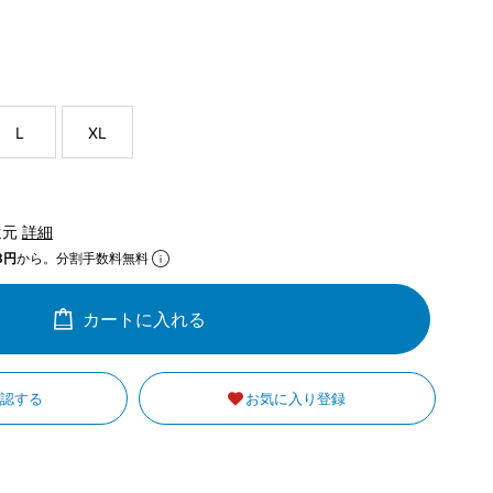
L
XL
還元
詳細
3円
から。分割手数料無料
カートに入れる
確認する
お気に入り登録