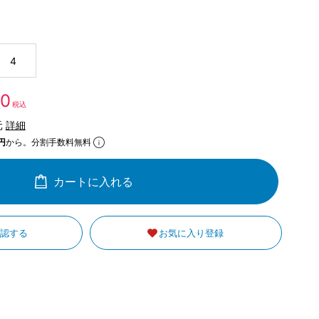
4
00
税込
元
詳細
円
から。分割手数料無料
カートに入れる
確認する
お気に入り登録