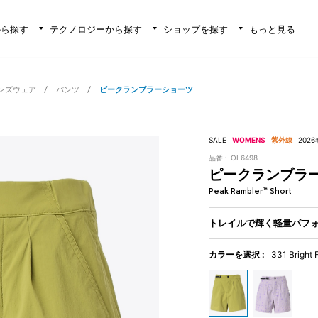
から探す
テクノロジーから探す
ショップを探す
もっと見る
ンズウェア
パンツ
ピークランブラーショーツ
SALE
WOMENS
紫外線
202
品番 :
OL6498
ピークランブラ
Peak Rambler™ Short
トレイルで輝く軽量パフ
カラーを選択 :
331 Bright 