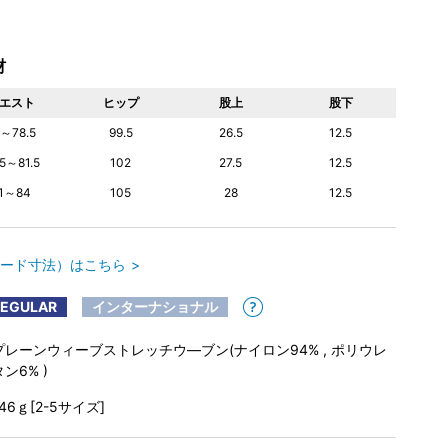
材
エスト
ヒップ
股上
股下
6～78.5
99.5
26.5
12.5
.5～81.5
102
27.5
12.5
1～84
105
28
12.5
ード寸法）はこちら
REGULAR
インターナショナル
プレーンウィーブストレッチウ―ブン(ナイロン94% , ポリウレ
タン6% )
146ｇ[2-5サイズ]