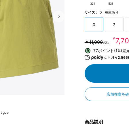
331
531
サイズ :
0
在庫あり
0
2
￥7,7
￥11,000
税込
77ポイント(1%)還
なら
月々2,566
店舗在庫を
atigue
商品説明