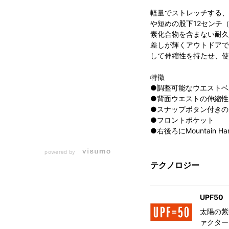
軽量でストレッチする、
や短めの股下12センチ
素化合物を含まない耐久
差しが輝くアウトドアで
して伸縮性を持たせ、使
特徴
●調整可能なウエストベ
●背面ウエストの伸縮性
●スナップボタン付きの
●フロントポケット
●右後ろにMountain Ha
powered by
テクノロジー
UPF50
太陽の紫
ァクター