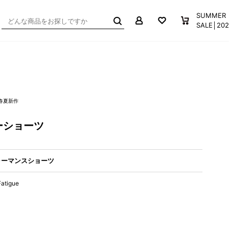
マイページ
お気に入り
買い物か
SUMMER
SALE│2
6春夏新作
ーショーツ
ォーマンスショーツ
Fatigue