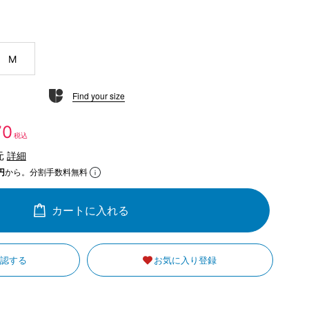
M
Find your size
70
税込
元
詳細
円
から。分割手数料無料
カートに入れる
確認する
お気に入り登録