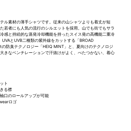
テル素材の薄手シャツです。従来の山シャツよりも着丈が短
た若者にも人気の流行のシルエットを採用。山でも街でもサラ
冷感と持続的な蒸発冷却機能を持ったスイス発の高機能二重冷
」、UVAとUVB二種類の紫外線をカットする「BROAD
由来の防臭テクノロジー「HEIQ MINT」と、夏向けのテクノロジ
大きなベンチレーションで汗抜けがよく、べたつかない、着心
ット
きる襟
袖口のロールアップが可能
dwearロゴ