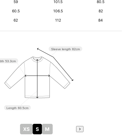
59
101.5
80.5
60.5
106.5
82
62
112
84
Sleeve length
82cm
dth
53.3cm
Length
60.5cm
XS
S
M