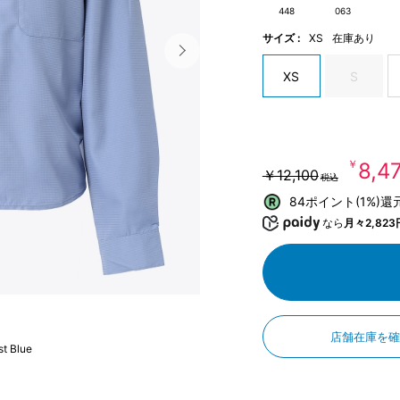
448
063
サイズ :
XS
在庫あり
XS
S
￥8,4
￥12,100
税込
84ポイント(1%)還
なら
月々2,823
店舗在庫を
t Blue