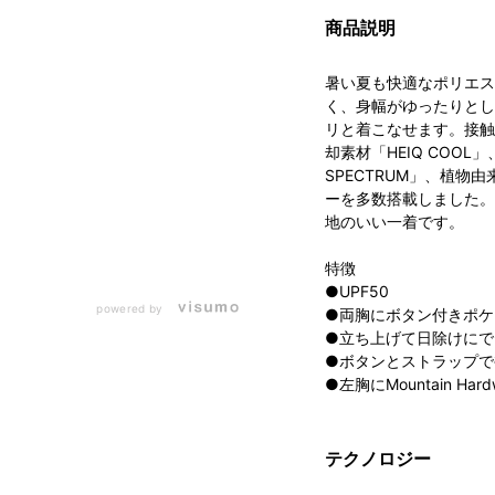
商品説明
暑い夏も快適なポリエス
く、身幅がゆったりとし
リと着こなせます。接触
却素材「HEIQ COOL
SPECTRUM」、植物
ーを多数搭載しました。
地のいい一着です。
特徴
●UPF50
powered by
●両胸にボタン付きポケ
●立ち上げて日除けにで
●ボタンとストラップで
●左胸にMountain Har
テクノロジー