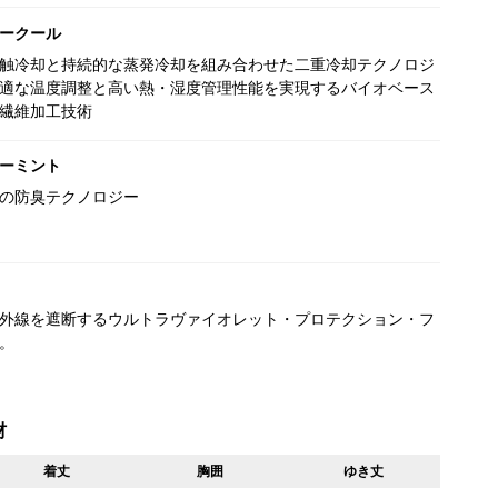
ークール
触冷却と持続的な蒸発冷却を組み合わせた二重冷却テクノロジ
適な温度調整と高い熱・湿度管理性能を実現するバイオベース
繊維加工技術
ーミント
の防臭テクノロジー
外線を遮断するウルトラヴァイオレット・プロテクション・フ
。
材
着丈
胸囲
ゆき丈