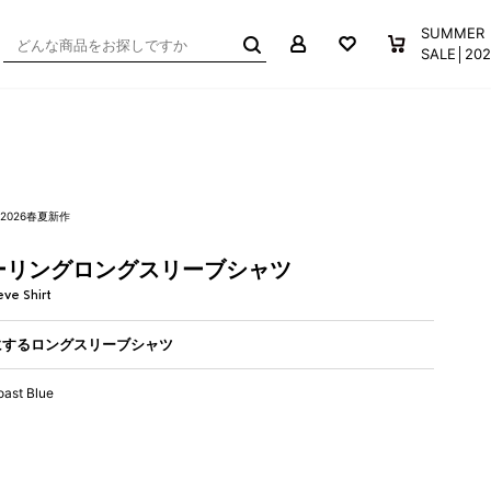
マイページ
お気に入り
買い物か
SUMMER
SALE│2
2026春夏新作
ーリングロングスリーブシャツ
eve Shirt
にするロングスリーブシャツ
oast Blue