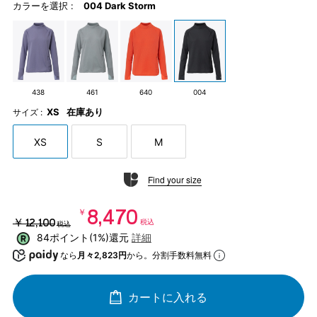
カラーを選択 :
004 Dark Storm
438
461
640
004
XS
在庫あり
サイズ :
XS
S
M
Find your size
￥8,470
￥12,100
税込
税込
84ポイント(1%)還元
詳細
なら
月々2,823円
から。分割手数料無料
カートに入れる