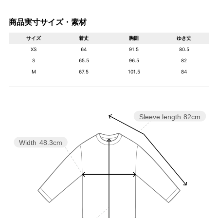
商品実寸サイズ・素材
サイズ
着丈
胸囲
ゆき丈
XS
64
91.5
80.5
S
65.5
96.5
82
M
67.5
101.5
84
Sleeve length
82cm
Width
48.3cm