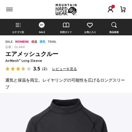
カテゴリ別
SALE
利用ガイド
お気に入り
商品検索
SALE
WOMENS
保温
通気
TRAIL
品番 :
OL4441
エアメッシュクルー
AirMesh™ Long Sleeve
3.5
（2）
レビューを見る
通気と保温を両立。レイヤリングの可能性を広げるロングスリー
ブ