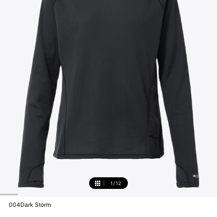
1
/
12
1
004Dark Storm