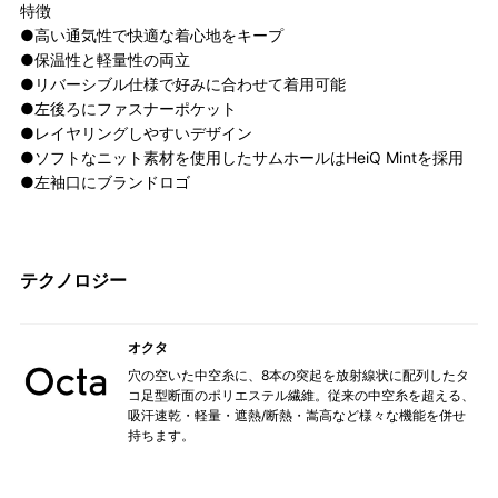
特徴
●高い通気性で快適な着心地をキープ
●保温性と軽量性の両立
●リバーシブル仕様で好みに合わせて着用可能
●左後ろにファスナーポケット
●レイヤリングしやすいデザイン
●ソフトなニット素材を使用したサムホールはHeiQ Mintを採用
●左袖口にブランドロゴ
テクノロジー
オクタ
穴の空いた中空糸に、8本の突起を放射線状に配列したタ
コ足型断面のポリエステル繊維。従来の中空糸を超える、
吸汗速乾・軽量・遮熱/断熱・嵩高など様々な機能を併せ
持ちます。