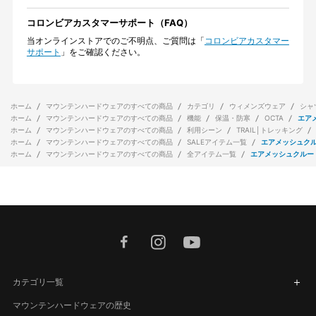
コロンビアカスタマーサポート（FAQ）
当オンラインストアでのご不明点、ご質問は「
コロンビアカスタマー
サポート
」をご確認ください。
ホーム
マウンテンハードウェアのすべての商品
カテゴリ
ウィメンズウェア
シャ
ホーム
マウンテンハードウェアのすべての商品
機能
保温・防寒
OCTA
エア
ホーム
マウンテンハードウェアのすべての商品
利用シーン
TRAIL│トレッキング
ホーム
マウンテンハードウェアのすべての商品
SALEアイテム一覧
エアメッシュク
ホーム
マウンテンハードウェアのすべての商品
全アイテム一覧
エアメッシュクルー
facebook
instagram
youtube
カテゴリ一覧
マウンテンハードウェアの歴史