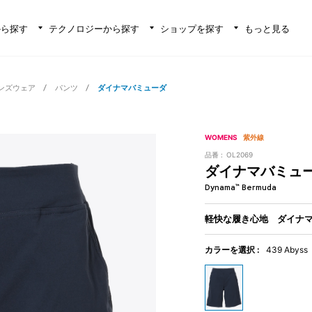
から探す
テクノロジーから探す
ショップを探す
もっと見る
ンズウェア
パンツ
ダイナマバミューダ
WOMENS
紫外線
品番 :
OL2069
ダイナマバミュ
Dynama™ Bermuda
軽快な履き心地 ダイナ
カラーを選択 :
439 Abyss