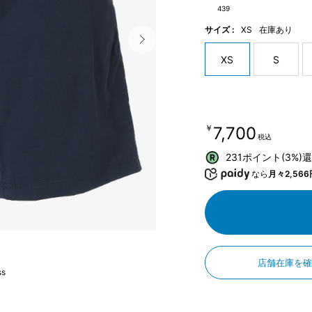
439
サイズ :
XS
在庫あり
XS
S
￥7,700
税込
231ポイント(3%)
なら
月々2,566
店舗在庫を
ss