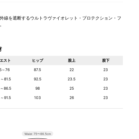
外線を遮断するウルトラヴァイオレット・プロテクション・フ
。
材
エスト
ヒップ
股上
股下
5～76
87.5
22
23
0～81.5
92.5
23.5
23
5～86.5
98
25
23
0～91.5
103
26
23
Waist
75〜86.5cm