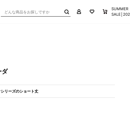
マイページ
お気に入り
買い物か
SUMMER
SALE│2
ーダ
マシリーズのショート丈