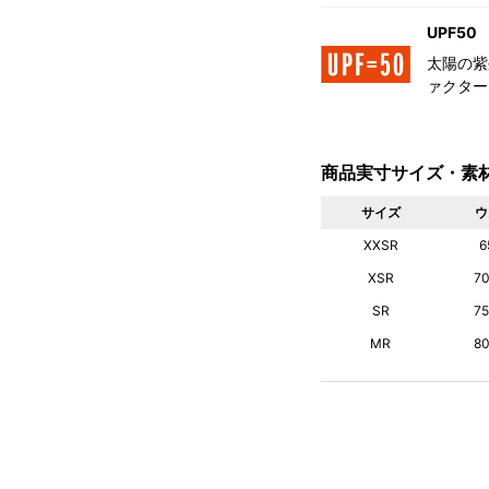
UPF50
太陽の紫
ァクター
商品実寸サイズ・素
サイズ
ウ
XXSR
6
XSR
7
SR
7
MR
8