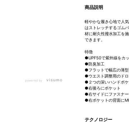
商品説明
軽やかな履き心地で人気
はストレッチするゴムバ
材に耐久性撥水加工を施
できます。
特徴
●UPF50で紫外線をカ
●防臭加工
●フラットで幅広の薄型
●ウエスト調整用のドロ
powered by
●２つの深いハンドポケ
●右後ろにポケット
●右サイドにファスナー
●右ポケットの背面にM
テクノロジー