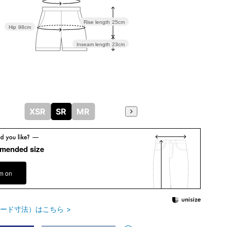
Rise length
25cm
Hip
98cm
Inseam length
23cm
XSR
SR
MR
mended size
em on
ード寸法）はこちら