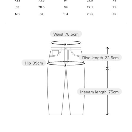
XSS
73.5
94
21.5
75
SS
78.5
99
22.5
75
MS
84
104
23.5
75
Waist
78.5cm
Rise length
22.5cm
Hip
99cm
Inseam length
75cm