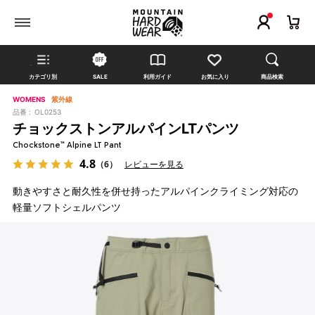
カテゴリ別
SALE
利用ガイド
お気に入り
商品検索
WOMENS
紫外線
品番 :
OL0253
チョックストンアルパインLTパンツ
Chockstone™ Alpine LT Pant
4.8
（6）
レビューを見る
動きやすさと耐久性を併せ持ったアルパインクライミング対応の
軽量ソフトシェルパンツ