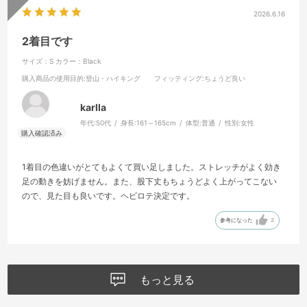
2026.6.16
2着目です
サイズ：S
カラー：Black
購入商品の使用目的
:登山・ハイキング
フィッティング
:ちょうど良い
karlla
年代:
50代
身長:
161～165cm
体型:
普通
性別:
女性
1着目の色違いがとてもよくて買い足しました。ストレッチがよく効き
足の動きを妨げません。また、股下丈もちょうどよく上がってこない
ので、見た目も良いです。ヘビロテ決定です。
参考になった
2
もっと見る