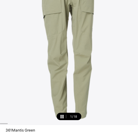
1
/
18
1
361Mantis Green