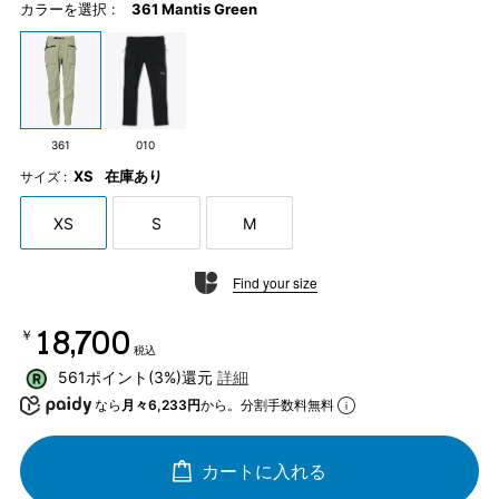
カラーを選択 :
361 Mantis Green
361
010
XS
在庫あり
サイズ :
XS
S
M
Find your size
￥18,700
税込
561ポイント(3%)還元
詳細
なら
月々6,233円
から。分割手数料無料
カートに入れる