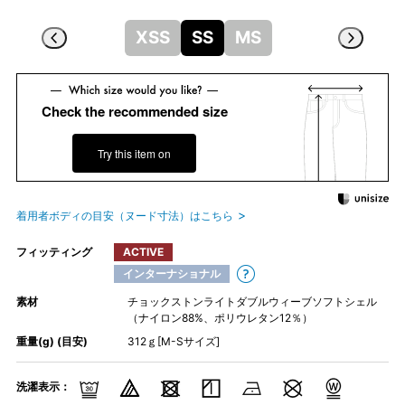
XSS
SS
MS
Check the recommended size
Try this item on
着用者ボディの目安（ヌード寸法）はこちら
フィッティング
ACTIVE
インターナショナル
素材
チョックストンライトダブルウィーブソフトシェル
（ナイロン88%、ポリウレタン12％）
重量(g) (目安)
312ｇ[M-Sサイズ]
洗濯表示：