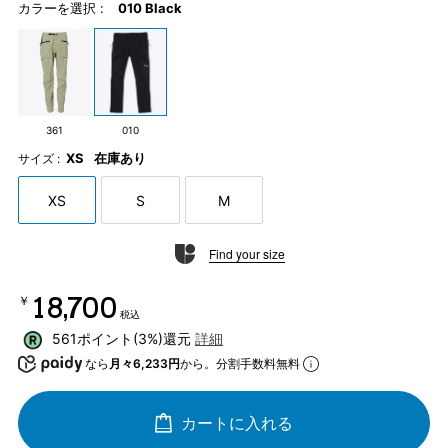
カラーを選択 :
010 Black
361
010
XS
在庫あり
サイズ :
XS
S
M
Find your size
￥18,700
税込
561ポイント(3%)還元
詳細
なら
月々6,233円
から。分割手数料無料
カートに入れる