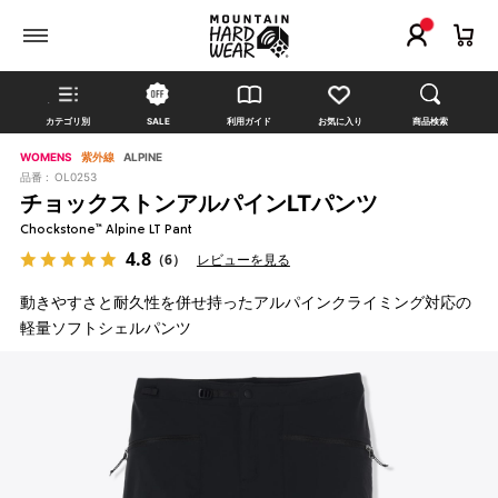
カテゴリ別
SALE
利用ガイド
お気に入り
商品検索
WOMENS
紫外線
ALPINE
品番 :
OL0253
チョックストンアルパインLTパンツ
Chockstone™ Alpine LT Pant
4.8
（6）
レビューを見る
動きやすさと耐久性を併せ持ったアルパインクライミング対応の
軽量ソフトシェルパンツ