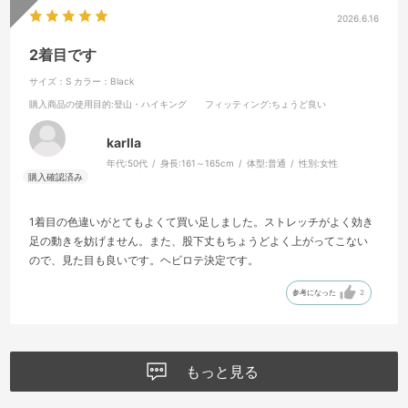
2026.6.16
2着目です
サイズ：S
カラー：Black
購入商品の使用目的
:登山・ハイキング
フィッティング
:ちょうど良い
karlla
年代:
50代
身長:
161～165cm
体型:
普通
性別:
女性
1着目の色違いがとてもよくて買い足しました。ストレッチがよく効き
足の動きを妨げません。また、股下丈もちょうどよく上がってこない
ので、見た目も良いです。ヘビロテ決定です。
参考になった
2
もっと見る