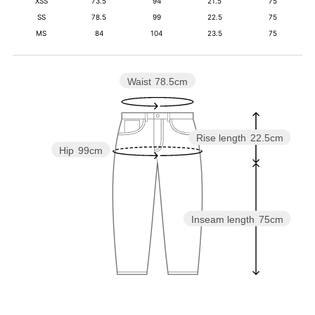
XSS
73.5
94
21.5
75
SS
78.5
99
22.5
75
MS
84
104
23.5
75
Waist
78.5cm
Rise length
22.5cm
Hip
99cm
Inseam length
75cm