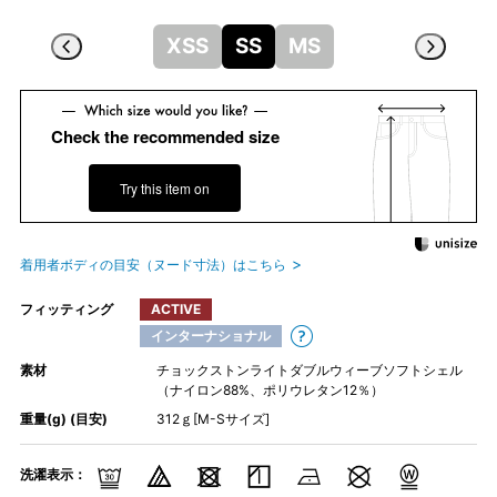
XSS
SS
MS
Check the recommended size
Try this item on
着用者ボディの目安（ヌード寸法）はこちら
フィッティング
ACTIVE
インターナショナル
素材
チョックストンライトダブルウィーブソフトシェル
（ナイロン88%、ポリウレタン12％）
重量(g) (目安)
312ｇ[M-Sサイズ]
洗濯表示：