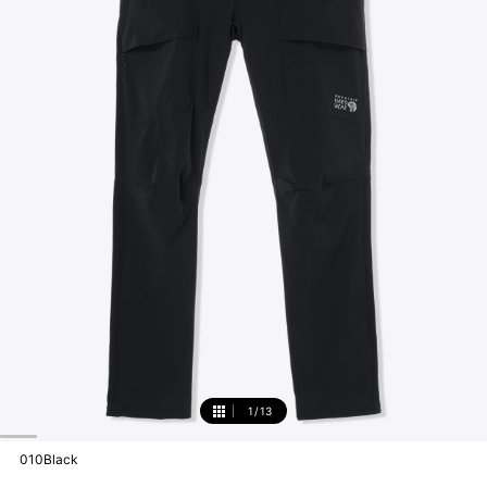
1
/
13
1
010Black