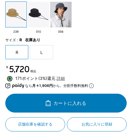
239
010
056
R
在庫あり
サイズ :
R
L
￥5,720
税込
171ポイント(3%)還元
詳細
なら
月々1,906円
から。分割手数料無料
カートに入れる
店舗在庫を確認する
お気に入りに登録