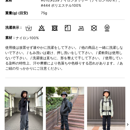
素材
#010,#239 ナイロンタッサー（ナイロン100％）,
#444 ポリエステル100%
重量(g) (目安)
75g
洗濯表示：
素材：
ナイロン100%
使用後は放置せず速やかに洗濯をして下さい。 / 他の商品と一緒に洗濯しな
いで下さい。 / もみ洗いは避け、押し洗いをして下さい。 / 柔軟剤は使用し
ないで下さい。 / 洗濯後は直ちに、形を整えて干して下さい。 / 使用してい
る染料の特性上、汗や摩擦により色落ちや色移りする恐れがあります。 / あ
ご紐の引っかかりにご注意ください。