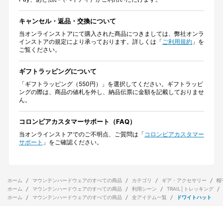
キャンセル・返品・交換について
当オンラインストアにて購入された商品につきましては、弊社オンラ
インストアの規定により承っております。詳しくは「
ご利用規約
」を
ご覧ください。
ギフトラッピングについて
「ギフトラッピング（550円）」を選択してください。ギフトラッピ
ングの際は、商品の値札を外し、納品伝票に金額を記載しておりませ
ん。
コロンビアカスタマーサポート（FAQ）
当オンラインストアでのご不明点、ご質問は「
コロンビアカスタマー
サポート
」をご確認ください。
ホーム
マウンテンハードウェアのすべての商品
カテゴリ
ギア・アクセサリー
帽
ホーム
マウンテンハードウェアのすべての商品
利用シーン
TRAIL│トレッキング
ホーム
マウンテンハードウェアのすべての商品
全アイテム一覧
ドワイトハット