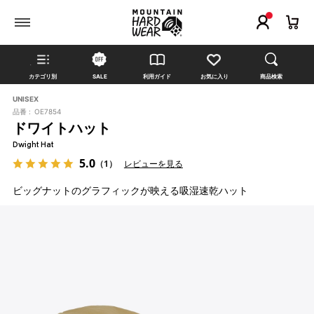
カテゴリ別
SALE
利用ガイド
お気に入り
商品検索
UNISEX
品番 :
OE7854
ドワイトハット
Dwight Hat
5.0
（1）
レビューを見る
ビッグナットのグラフィックが映える吸湿速乾ハット