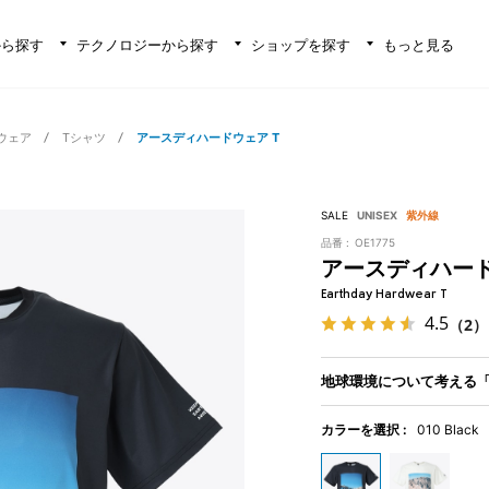
から探す
テクノロジーから探す
ショップを探す
もっと見る
ウェア
Tシャツ
アースディハードウェア T
SALE
UNISEX
紫外線
品番 :
OE1775
アースディハード
Earthday Hardwear T
4.5
（2）
地球環境について考える「
カラーを選択 :
010 Black