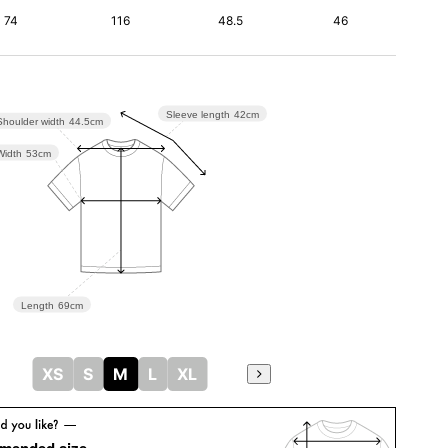
74
116
48.5
46
Sleeve length
42cm
Shoulder width
44.5cm
Width
53cm
Length
69cm
XS
S
M
L
XL