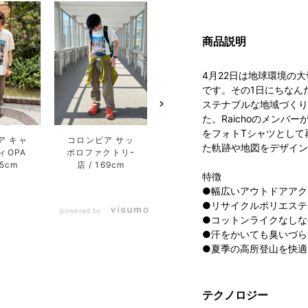
商品説明
4月22日は地球環境の
です。その1日にちなん
ステナブルな地域づくり
た。Raichoのメン
をフォトTシャツとして
ア キャ
コロンビア サッ
MOUNTAIN
た軌跡や地図をデザイン
ィOPA
ポロファクトリｰ
HARDWEAR
75cm
店
169cm
HARAJUKU
特徴
154cm
●幅広いアウトドアアク
●リサイクルポリエステ
powered by
●コットンライクなしな
●汗をかいても臭いづら
●夏季の高所登山を快適
テクノロジー