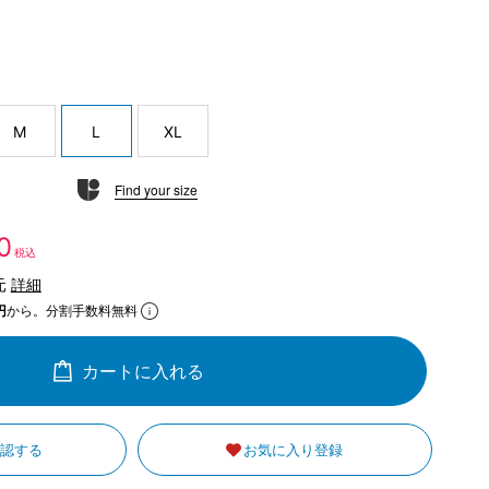
M
L
XL
Find your size
0
税込
元
詳細
円
から。分割手数料無料
カートに入れる
確認する
お気に入り登録