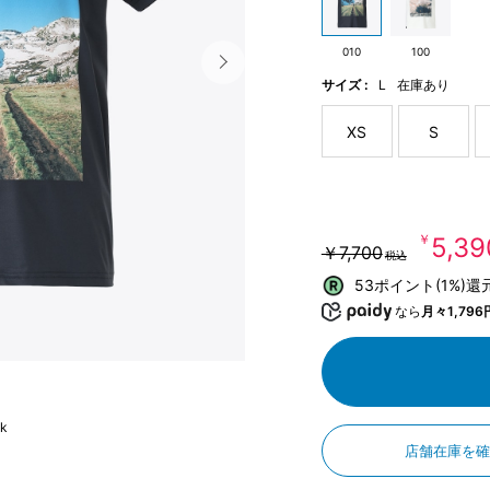
010
100
サイズ :
L
在庫あり
XS
S
￥5,39
￥7,700
税込
53ポイント(1%)還
なら
月々1,796
ck
店舗在庫を