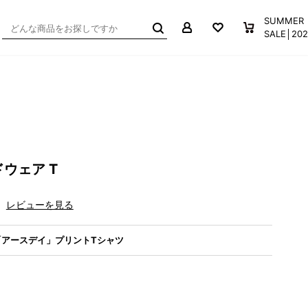
マイページ
お気に入り
買い物か
SUMMER
SALE│2
ウェア T
レビューを見る
アースデイ」プリントTシャツ