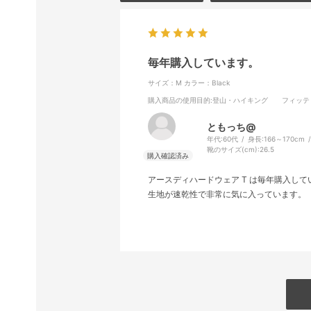
毎年購入しています。
サイズ：M
カラー：Black
購入商品の使用目的
:登山・ハイキング
フィッテ
ともっち@
年代:
60代
身長:
166～170cm
靴のサイズ(cm):
26.5
アースディハードウェア T は毎年購入して
生地が速乾性で非常に気に入っています。