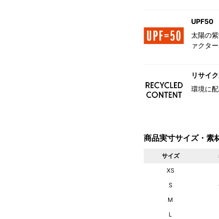
UPF50
太陽の紫
ァクター
リサイク
環境に配
商品実寸サイズ・素
サイズ
XS
S
M
L