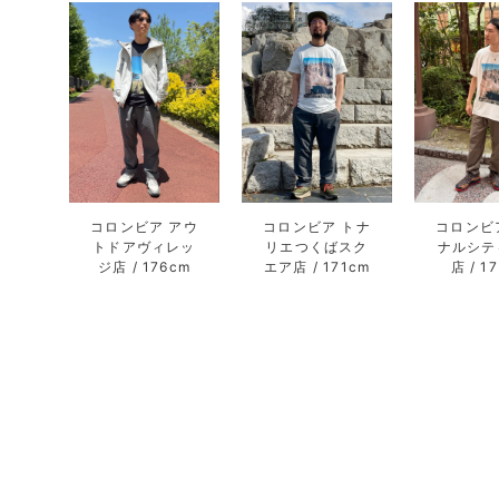
コロンビア アウ
コロンビア トナ
コロンビ
トドアヴィレッ
リエつくばスク
ナルシテ
ジ店
176cm
エア店
171cm
店
1