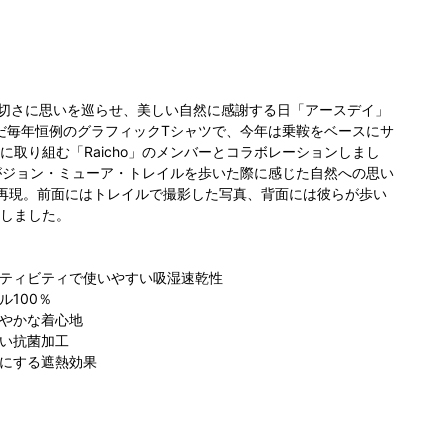
大切さに思いを巡らせ、美しい自然に感謝する日「アースデイ」
だ毎年恒例のグラフィックTシャツで、今年は乗鞍をベースにサ
に取り組む「Raicho」のメンバーとコラボレーションしまし
バーがジョン・ミューア・トレイルを歩いた際に感じた自然への思い
再現。前面にはトレイルで撮影した写真、背面には彼らが歩い
しました。
ティビティで使いやすい吸湿速乾性
ル100％
やかな着心地
い抗菌加工
にする遮熱効果