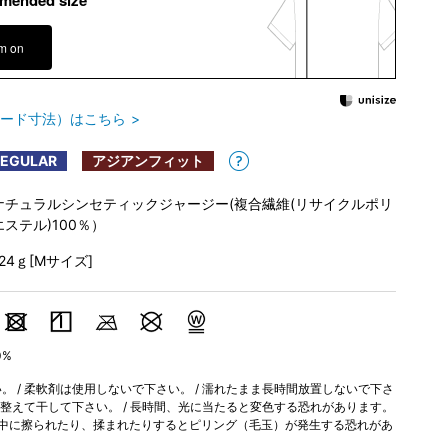
mended size
em on
ード寸法）はこちら
REGULAR
アジアンフィット
ナチュラルシンセティックジャージー(複合繊維(リサイクルポリ
エステル)100％）
124ｇ[Mサイズ]
0%
 / 柔軟剤は使用しないで下さい。 / 濡れたまま長時間放置しないで下さ
を整えて干して下さい。 / 長時間、光に当たると変色する恐れがあります。
用中に擦られたり、揉まれたりするとピリング（毛玉）が発生する恐れがあ