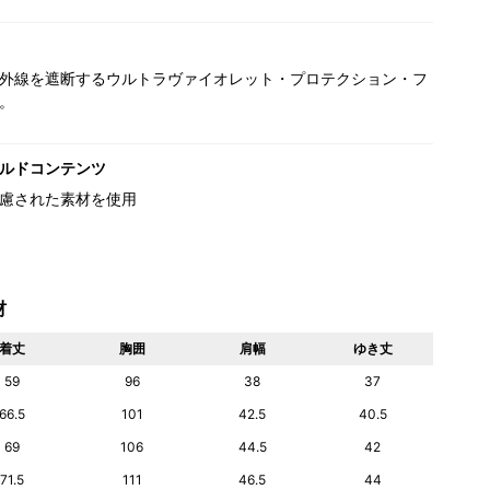
外線を遮断するウルトラヴァイオレット・プロテクション・フ
。
ルドコンテンツ
慮された素材を使用
材
着丈
胸囲
肩幅
ゆき丈
59
96
38
37
66.5
101
42.5
40.5
69
106
44.5
42
71.5
111
46.5
44