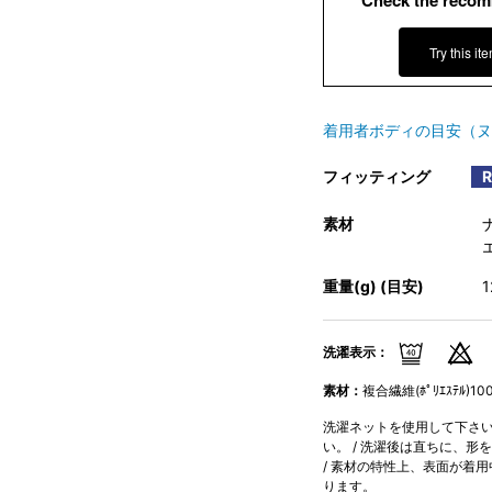
Check the recom
Try this it
着用者ボディの目安（ヌ
フィッティング
素材
重量(g) (目安)
洗濯表示：
素材：
複合繊維(ﾎﾟﾘｴｽﾃﾙ)10
洗濯ネットを使用して下さい。
い。 / 洗濯後は直ちに、形
/ 素材の特性上、表面が着
ります。