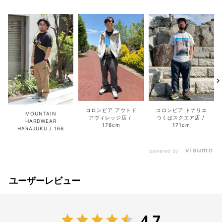
コロンビア アウトド
コロンビア トナリエ
MOUNTAIN
アヴィレッジ店
つくばスクエア店
HARDWEAR
176cm
171cm
HARAJUKU
166
powered by
ユーザーレビュー
4.7