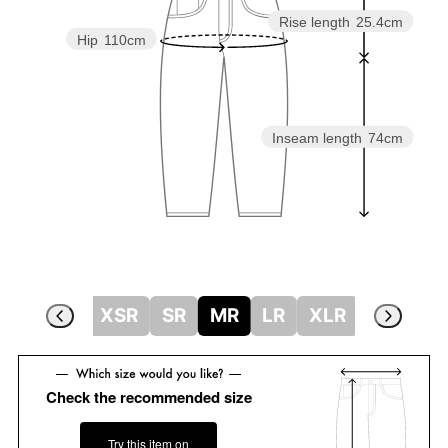
Rise length
25.4cm
Hip
110cm
Inseam length
74cm
XSR
SR
MR
LR
XLR
Check the recommended size
Try this item on