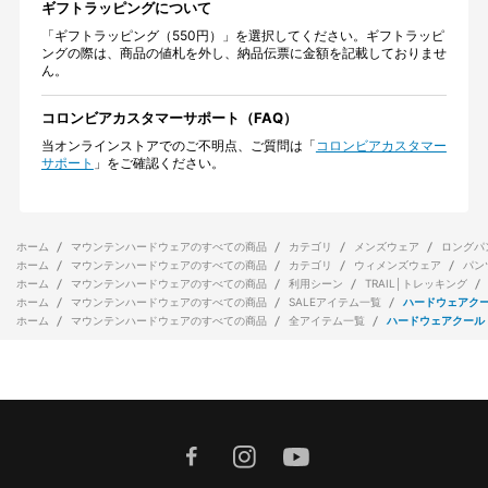
ギフトラッピングについて
「ギフトラッピング（550円）」を選択してください。ギフトラッピ
ングの際は、商品の値札を外し、納品伝票に金額を記載しておりませ
ん。
コロンビアカスタマーサポート（FAQ）
当オンラインストアでのご不明点、ご質問は「
コロンビアカスタマー
サポート
」をご確認ください。
ホーム
マウンテンハードウェアのすべての商品
カテゴリ
メンズウェア
ロングパ
ホーム
マウンテンハードウェアのすべての商品
カテゴリ
ウィメンズウェア
パン
ホーム
マウンテンハードウェアのすべての商品
利用シーン
TRAIL│トレッキング
ホーム
マウンテンハードウェアのすべての商品
SALEアイテム一覧
ハードウェアク
ホーム
マウンテンハードウェアのすべての商品
全アイテム一覧
ハードウェアクール
facebook
instagram
youtube