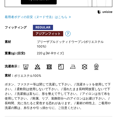
着用者ボディの目安（ヌード寸法）はこちら
フィッティング
REGULAR
アジアンフィット
素材
ブリーザブルドッティドウーブン(ポリエステル
100%)
重量(g) (目安)
220ｇ[M-Rサイズ]
洗濯表示：
素材：
ポリエステル100%
ボタン、ファスナー等は閉じて洗濯して下さい。 / 洗濯ネットを使用して下
さい。 / 柔軟剤は使用しないで下さい。 / 濡れたまま長時間放置しないで下
さい。 / 洗濯後は直ちに、形を整えて干して下さい。 / アイロンは当て布を
使用して下さい。 / 附属、リブ、装飾部分へのアイロンはお避け下さい。 /
長時間、光に当たると変色する恐れがあります。 / 素材の特性上、ご着用や
洗濯の際は、糸引きや引っ掛かりに、ご注意ください。