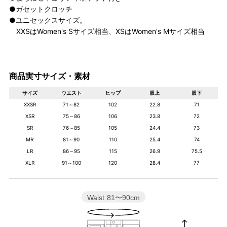
●ガセットクロッチ
●ユニセックスサイズ。
XXSはWomen's Sサイズ相当、XSはWomen's Mサイズ相当
商品実寸サイズ・素材
サイズ
ウエスト
ヒップ
股上
股下
XXSR
71～82
102
22.8
71
XSR
75～86
106
23.8
72
SR
76～85
105
24.4
73
MR
81～90
110
25.4
74
LR
86～95
115
26.9
75.5
XLR
91～100
120
28.4
77
Waist
81〜90cm