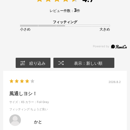
3
レビュー件数：
件
フィッティング
小さめ
大きめ
絞り込み
表示：新しい順
2026.8.2
風通しヨシ！
サイズ：XS
カラー：Foil Grey
フィッティング
:ちょうど良い
かと