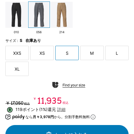
010
056
214
S
在庫あり
サイズ :
XXS
XS
S
M
L
XL
Find your size
￥11,935
￥17,050
税込
税込
119ポイント(1%)還元
詳細
なら
月々3,978円
から。分割手数料無料