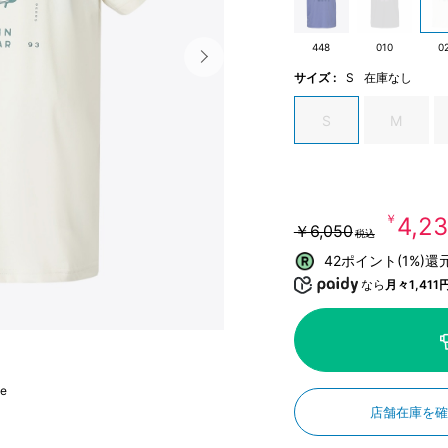
448
010
0
サイズ :
S
在庫なし
S
M
￥4,2
￥6,050
税込
42ポイント(1%)還
なら
月々1,411
ne
店舗在庫を