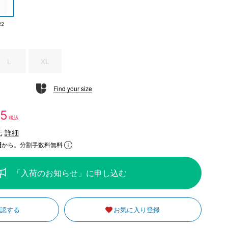
22
L
XL
Find your size
35
税込
元
詳細
円
から。分割手数料無料
「入荷のお知らせ」に申し込む
確認する
お気に入り登録