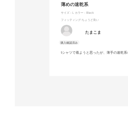
薄めの速乾系
サイズ：L
カラー：Black
フィッティング
:ちょうど良い
たまこま
tシャツで着ようと思ったが、薄手の速乾