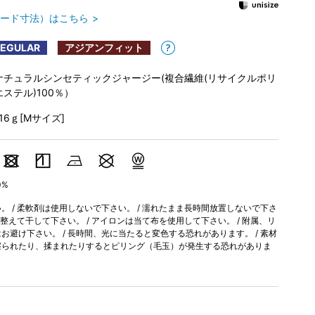
ード寸法）はこちら
REGULAR
アジアンフィット
ナチュラルシンセティックジャージー(複合繊維(リサイクルポリ
エステル)100％）
116ｇ[Mサイズ]
0%
 / 柔軟剤は使用しないで下さい。 / 濡れたまま長時間放置しないで下さ
を整えて干して下さい。 / アイロンは当て布を使用して下さい。 / 附属、リ
避け下さい。 / 長時間、光に当たると変色する恐れがあります。 / 素材
擦られたり、揉まれたりするとピリング（毛玉）が発生する恐れがありま