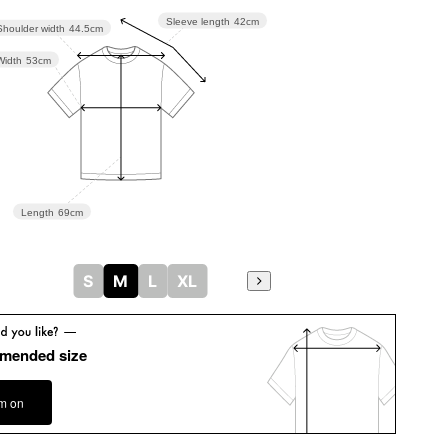
Sleeve length
42cm
Shoulder width
44.5cm
Width
53cm
Length
69cm
S
M
L
XL
mended size
em on