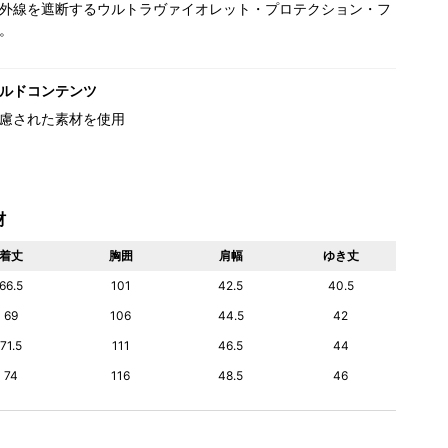
外線を遮断するウルトラヴァイオレット・プロテクション・フ
。
ルドコンテンツ
慮された素材を使用
材
着丈
胸囲
肩幅
ゆき丈
66.5
101
42.5
40.5
69
106
44.5
42
71.5
111
46.5
44
74
116
48.5
46