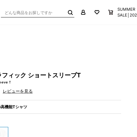
マイページ
お気に入り
買い物か
SUMMER
SALE│2
フィック ショートスリーブT
eeve T
レビューを見る
高機能Tシャツ