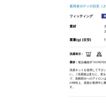
着用者ボディの目安（ヌ
フィッティング
素材
重量(g) (目安)
洗濯表示：
素材：
複合繊維(ﾎﾟﾘｴｽﾃﾙ)10
洗濯ネットを使用して下さい。
い。 / 洗濯後は直ちに、形
ブ、装飾部分へのアイロンはお
の特性上、表面が着用中に
す。