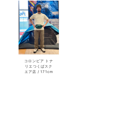
コロンビア トナ
リエつくばスク
エア店
171cm