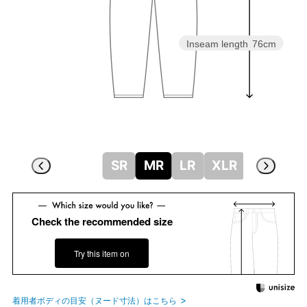
Inseam length
76cm
SR
MR
LR
XLR
Check the recommended size
Try this item on
着用者ボディの目安（ヌード寸法）はこちら