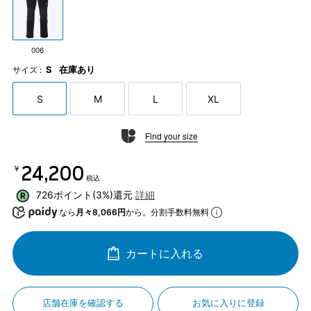
006
S
在庫あり
サイズ :
S
M
L
XL
Find your size
￥24,200
税込
726ポイント(3%)還元
詳細
なら
月々8,066円
から。分割手数料無料
カートに入れる
店舗在庫を確認する
お気に入りに登録