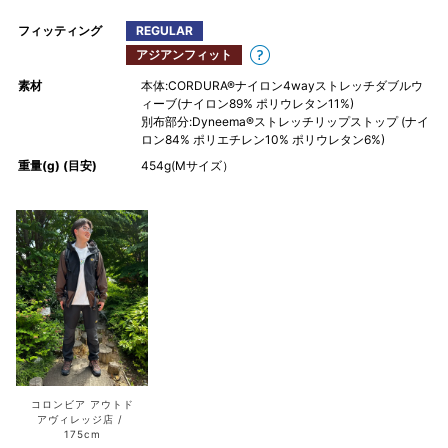
フィッティング
REGULAR
アジアンフィット
素材
本体:CORDURA®ナイロン4wayストレッチダブルウ
ィーブ(ナイロン89% ポリウレタン11%)
別布部分:Dyneema®ストレッチリップストップ (ナイ
ロン84% ポリエチレン10% ポリウレタン6%)
重量(g) (目安)
454g(Mサイズ）
コロンビア アウトド
アヴィレッジ店
175cm