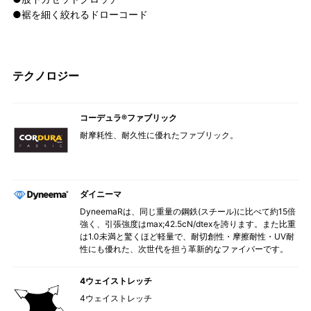
●裾を細く絞れるドローコード
テクノロジー
コーデュラ®ファブリック
耐摩耗性、耐久性に優れたファブリック。
ダイニーマ
DyneemaRは、同じ重量の鋼鉄(スチール)に比べて約15倍
強く、引張強度はmax;42.5cN/dtexを誇ります。また比重
は1.0未満と驚くほど軽量で、耐切創性・摩擦耐性・UV耐
性にも優れた、次世代を担う革新的なファイバーです。
4ウェイストレッチ
4ウェイストレッチ