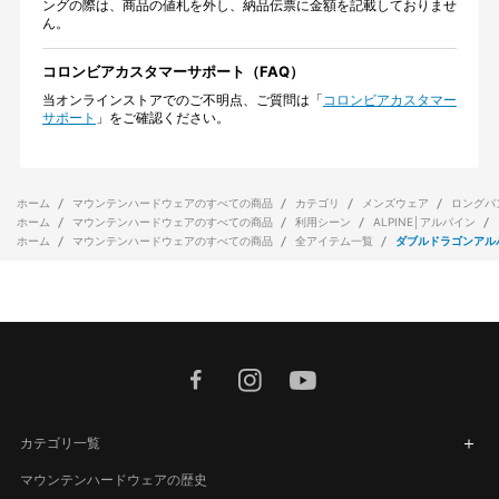
ングの際は、商品の値札を外し、納品伝票に金額を記載しておりませ
ん。
コロンビアカスタマーサポート（FAQ）
当オンラインストアでのご不明点、ご質問は「
コロンビアカスタマー
サポート
」をご確認ください。
ホーム
マウンテンハードウェアのすべての商品
カテゴリ
メンズウェア
ロングパ
ホーム
マウンテンハードウェアのすべての商品
利用シーン
ALPINE│アルパイン
ホーム
マウンテンハードウェアのすべての商品
全アイテム一覧
ダブルドラゴンアル
facebook
instagram
youtube
カテゴリ一覧
マウンテンハードウェアの歴史