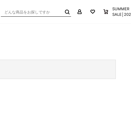
マイページ
お気に入り
買い物か
SUMMER
SALE│2