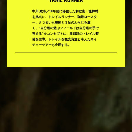
TRAIL RUNNER
中川 政寿／10年前に移住した和歌山・龍神村
を拠点に、トレイルランナー、珈琲ロースタ
ー、さつまいも農家と３足のわらじを履
く。"自分達の遊ぶフィールドは自分達の手で
整える"をコンセプトに、奥辺路のトレイル整
備を主導。トレイルを観光資源と考えたネイ
チャーツアーも企画する。