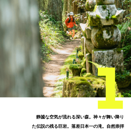
1
静謐な空気が流れる深い森。神々が舞い降り
た伝説の残る巨岩。落差日本一の滝。自然崇拝