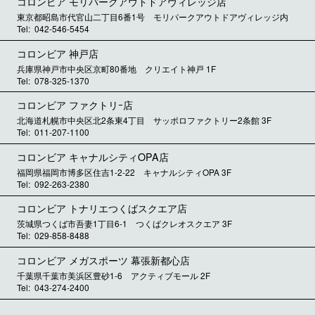
コロンビア モリパークアウトドアヴィレッジ店
東京都昭島市代官山二丁目6番1号 モリパークアウトドアヴィレッジ内
042-546-5454
コロンビア 神戸店
兵庫県神戸市中央区京町80番地 クリエイト神戸 1F
078-325-1370
コロンビア ファクトリｰ店
北海道札幌市中央区北2条東4丁目 サッポロファクトリー2条館 3F
011-207-1100
コロンビア キャナルシティOPA店
福岡県福岡市博多区住吉1-2-22 キャナルシティOPA 3F
092-263-2380
コロンビア トナリエつくばスクエア店
茨城県つくば市吾妻1丁目6-1 つくばクレオスクエア 3F
029-858-8488
コロンビア メガスポーツ 幕張新都心店
千葉県千葉市美浜区豊砂1-6 アクティブモール 2F
043-274-2400