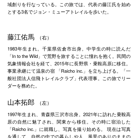
域創りを行なっている。この旅では、代表の藤江氏を始め
とする3名でジョン・ミューアトレイルを歩いた。
藤江佑馬
（右）
1983年生まれ。千葉県佐倉市出身。中学生の時に読んだ
「In to the Wild」で荒野を旅することに憧れを抱く。民間の
気象情報会社を経て、2015年に長野県・乗鞍高原に移住。
事業承継にて温泉の宿 「Raicho inc.」を立ち上げる。「一
般社団法人信飛トレイルクラブ」代表理事。この旅でリー
ダーを務めた。
山本拓郎
（左）
1997年生まれ、青森県三沢市出身。2021年に訪れた乗鞍高
原の自然に魅了され、関東から移住。その時に宿泊した
「Raicho inc.」に就職し、写真を撮り始める。 現在は写真
を通して、自然の中での暮らしや人、風景のありのままの