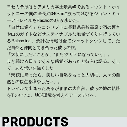
ヨセミテ渓谷とアメリカ本土最高峰であるマウント・ホイ
ットニーの間の全長約340kmに渡って延びるジョン・ミュ
ーアトレイルをRaichoの3人が歩いた。
「自然に還る」をコンセプトに長野県乗鞍高原で宿の運営
や山のガイドなどサスティナブルな地域づくりを行ってい
るRaicho inc.。余計な情報は全てシャットダウンして、た
だ自然と仲間と向き合った彼らの旅。
「大切にしたいことが、“また”クリアになっていく」。
歩き続ける日々でそんな感覚があったと彼らは語る。そし
て、ある想いを強くした。
「乗鞍に帰ったら、美しい自然をもっと大切に、人々の自
然との接点を増やしたい」。
トレイルで出逢ったあるがままの大自然。彼らの旅の軌跡
をTシャツに、地球環境を考えるアースデイへ。
PRODUCTS