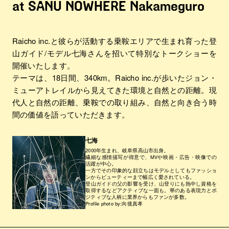
at SANU NOWHERE Nakameguro
Raicho inc.と彼らが活動する乗鞍エリアで生まれ育った登
山ガイド/モデル七海さんを招いて特別なトークショーを
開催いたします。
テーマは、18日間、340km。Raicho inc.が歩いたジョン・
ミューアトレイルから見えてきた環境と自然との距離。現
代人と自然の距離、乗鞍での取り組み、自然と向き合う時
間の価値を語っていただきます。
七海
2000年生まれ、岐阜県高山市出身。
繊細な感情描写が得意で、MVや映画・広告・映像での
活躍が中心。
一方でその印象的な顔立ちはモデルとしてもファッショ
ンからビューティーまで幅広く愛されている。
登山ガイドの父の影響を受け、山登りにも熱中し資格を
取得するなどアクティブな一面も。華のある表現力とポ
ジティブな人柄に業界からもファンが多数。
Profile photo by:向後真孝