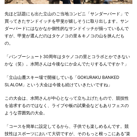
先ほど話題にも出た立山のご当地コンビニ「サンダーバード」で
買ってきたサンドイッチを甲斐が嬉しそうに取り出します。サン
ダーバードにはなかなか個性的なサンドイッチが揃っているんで
すが、甲斐が選んだのはタケノコの里＆キノコの山を挟んだも
の。
「バンブーシュート30周年はタケノコの里とコラボとかできない
かな（笑）。水間さんは今後なにか企んでたりするんですか？」
「立山山麓スキー場で開催している「GOKURAKU BANKED
SLALOM」という大会は今後も続けていきたいですね」
この大会は、水間さんが中心となって立ち上げたもので、競技性
を追求するのではなく、ライブや板の試乗会などもありフェスの
ような雰囲気の大会。
「コースを簡単に設定してるから、子供でも楽しめるんです。競
技性はスポーツにおいて大切ですが、そのもっと根っこにある“楽