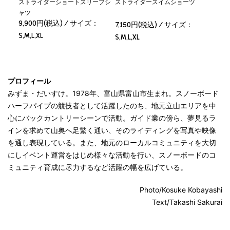
ストライダーショートスリーブシ
ストライダースイムショーツ
ャツ
9,900円(税込) / サイズ：
7,150円(税込) / サイズ：
S,M,L,XL
S,M,L,XL
プロフィール
みずま・だいすけ。1978年、富山県富山市生まれ。スノーボード
ハーフパイプの競技者として活躍したのち、地元立山エリアを中
心にバックカントリーシーンで活動。ガイド業の傍ら、夢見るラ
インを求めて山奥へ足繁く通い、そのライディングを写真や映像
を通し表現している。また、地元のローカルコミュニティを大切
にしイベント運営をはじめ様々な活動を行い、スノーボードのコ
ミュニティ育成に尽力するなど活躍の幅を広げている。
Photo/Kosuke Kobayashi
Text/Takashi Sakurai