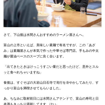
さて、下山後は水間さんおすすめのラーメン屋さんへ。
富山の上市といえば、美味しい素麺で有名ですが、この「あざ
み」は素麺屋さんが本気で作った中華そば専門店。手もみの中太
麺が醤油ベースのスープに良く合います。
「出てきたときはけっこうすごい量だと思ったけど、意外とスル
ッと食べれちゃいますね」
食後は、すぐそばの大岩山日石寺で滝行を冷やかしてみたり、す
っかり富山を満喫させてもらいました。
あ、ちなみに取材前日には水間さんアテンドで、富山の寿司と日
本酒もきっちり堪能してます、はい。