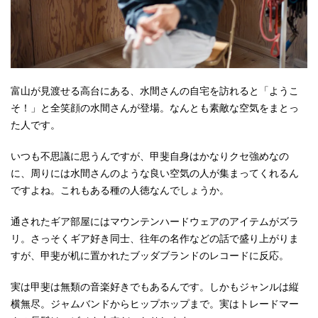
富山が見渡せる高台にある、水間さんの自宅を訪れると「ようこ
そ！」と全笑顔の水間さんが登場。なんとも素敵な空気をまとっ
た人です。
いつも不思議に思うんですが、甲斐自身はかなりクセ強めなの
に、周りには水間さんのような良い空気の人が集まってくれるん
ですよね。これもある種の人徳なんでしょうか。
通されたギア部屋にはマウンテンハードウェアのアイテムがズラ
リ。さっそくギア好き同士、往年の名作などの話で盛り上がりま
すが、甲斐が机に置かれたブッダブランドのレコードに反応。
実は甲斐は無類の音楽好きでもあるんです。しかもジャンルは縦
横無尽。ジャムバンドからヒップホップまで。実はトレードマー