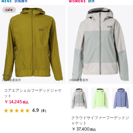
防風撥水
防水
MENS
WOMENS
TRAIL
2026春夏新作
2026春夏新作
コアエアシェルフーデッドジャケ
ット
￥14,245
税込
4.9
（8）
クラウドサイファーフーデッドジ
ャケット
￥37,400
税込