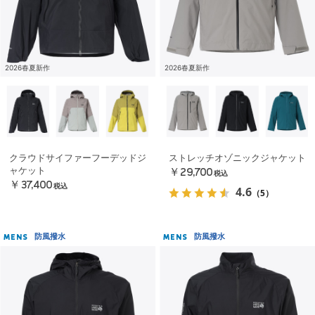
2026春夏新作
2026春夏新作
クラウドサイファーフーデッドジ
ストレッチオゾニックジャケット
ャケット
￥29,700
税込
￥37,400
税込
4.6
（5）
防風撥水
防風撥水
MENS
MENS