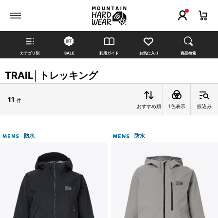
カテゴリ別
SALE
利用ガイド
お気に入り
商品検索
TRAIL│トレッキング
11
件
おすすめ順
1色表示
絞込み
防水
防水
MENS
MENS