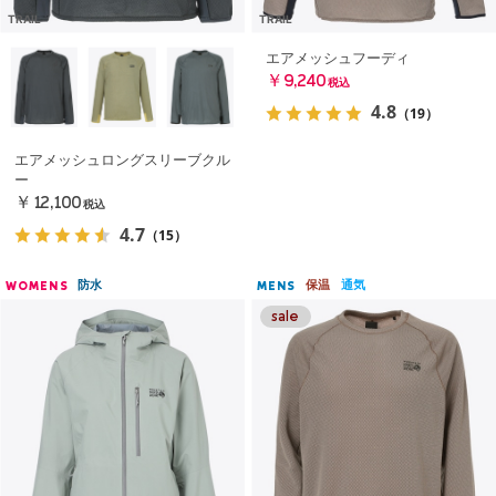
TRAIL
TRAIL
エアメッシュフーディ
￥9,240
税込
4.8
（19）
エアメッシュロングスリーブクル
ー
￥12,100
税込
4.7
（15）
防水
保温
通気
WOMENS
MENS