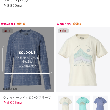
リーブTトレイル
￥8,800
税込
紫外線
紫外線
WOMENS
WOMENS
SOLD OUT
「入荷のお知らせ」に
申し込む
店舗在庫の確認
2026春夏新作
クレイターレイクロングスリーブ
￥5,005
税込