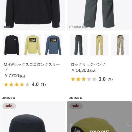
TRAIL
2026春夏新作
MHWボックスロゴロングスリー
ロックリッジパンツ
ブ
￥14,300
税込
￥7,700
税込
3.0
（1）
4.0
（1）
UNISEX
UNISEX