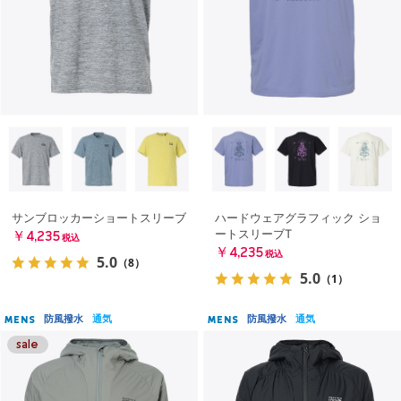
サンブロッカーショートスリーブ
ハードウェアグラフィック ショ
ートスリーブT
￥4,235
税込
￥4,235
税込
5.0
（8）
5.0
（1）
防風撥水
通気
防風撥水
通気
MENS
MENS