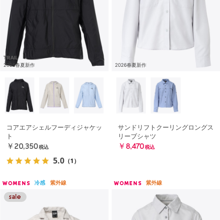
TRAIL
2026春夏新作
2026春夏新作
コアエアシェルフーディジャケッ
サンドリフトクーリングロングス
ト
リーブシャツ
￥20,350
￥8,470
税込
税込
5.0
（1）
冷感
紫外線
紫外線
WOMENS
WOMENS