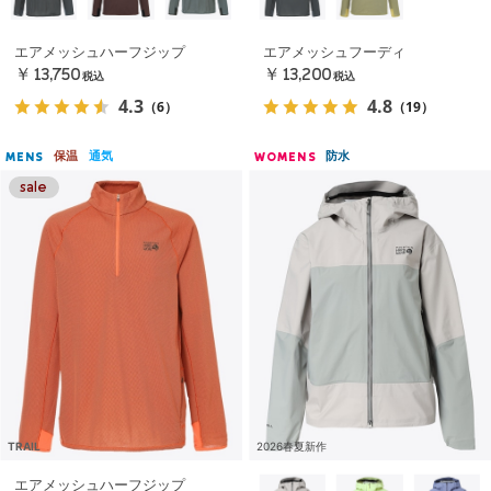
エアメッシュハーフジップ
エアメッシュフーディ
￥13,750
￥13,200
税込
税込
4.3
4.8
（6）
（19）
保温
通気
防水
MENS
WOMENS
TRAIL
2026春夏新作
エアメッシュハーフジップ