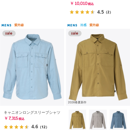
￥10,010
税込
4.5
（2）
紫外線
冷感
紫外線
MENS
MENS
2026春夏新作
キャニオンロングスリーブシャツ
￥7,315
税込
4.6
（12）