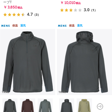
ーブT
￥10,010
税込
￥3,850
税込
3.0
（1）
4.7
（3）
保温
通気
保温
通気
MENS
MENS
TRAIL
TRAIL
+2