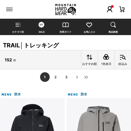
カテゴリ別
SALE
利用ガイド
お気に入り
商品検索
TRAIL│トレッキング
152
件
おすすめ順
1色表示
絞込み
1
2
3
防水
防水
MENS
MENS