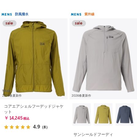
防風撥水
紫外線
MENS
MENS
TRAIL
2026春夏新作
2026春夏新作
コアエアシェルフーデッドジャケ
ット
￥14,245
税込
4.9
（8）
サンシールドフーディ