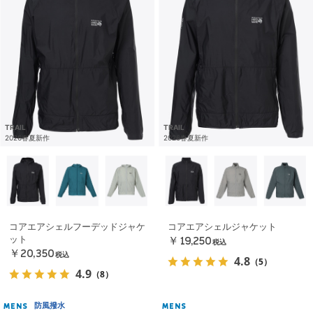
TRAIL
TRAIL
2026春夏新作
2026春夏新作
コアエアシェルフーデッドジャケ
コアエアシェルジャケット
ット
￥19,250
税込
￥20,350
税込
4.8
（5）
4.9
（8）
防風撥水
MENS
MENS