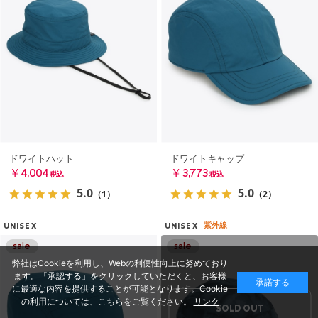
ドワイトハット
ドワイトキャップ
￥4,004
￥3,773
税込
税込
5.0
5.0
（1）
（2）
紫外線
UNISEX
UNISEX
弊社はCookieを利用し、Webの利便性向上に努めており
ます。「承認する」をクリックしていただくと、お客様
承諾する
に最適な内容を提供することが可能となります。Cookie
の利用については、こちらをご覧ください。
リンク
SOLD OUT