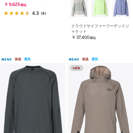
￥9,625
税込
4.3
（6）
クラウドサイファーフーデッドジ
ャケット
￥37,400
税込
保温
通気
保温
通気
MENS
MENS