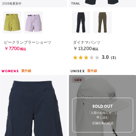
2026春夏新作
TRAIL
ピークランブラーショーツ
ダイナマパンツ
￥7,700
￥13,200
税込
税込
3.0
（3）
紫外線
紫外線
WOMENS
UNISEX
SOLD OUT
「入荷のお知らせ」に
申し込む
店舗在庫の確認