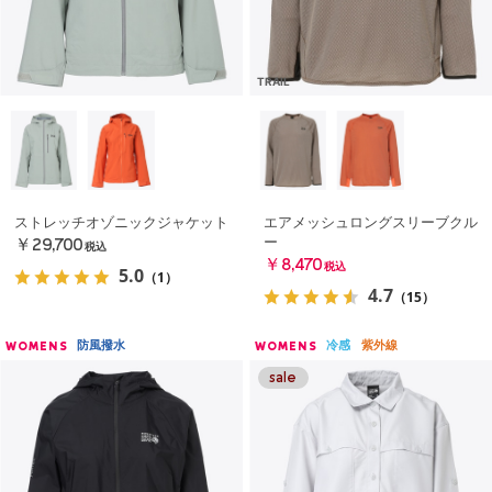
TRAIL
ストレッチオゾニックジャケット
エアメッシュロングスリーブクル
ー
￥29,700
税込
￥8,470
税込
5.0
（1）
4.7
（15）
防風撥水
冷感
紫外線
WOMENS
WOMENS