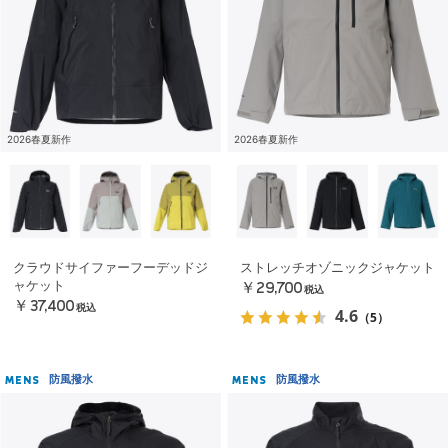
2026春夏新作
2026春夏新作
クラウドサイファーフーデッドジ
ストレッチオゾニックジャケット
ャケット
￥29,700
税込
￥37,400
税込
4.6
（5）
防風撥水
防風撥水
MENS
MENS