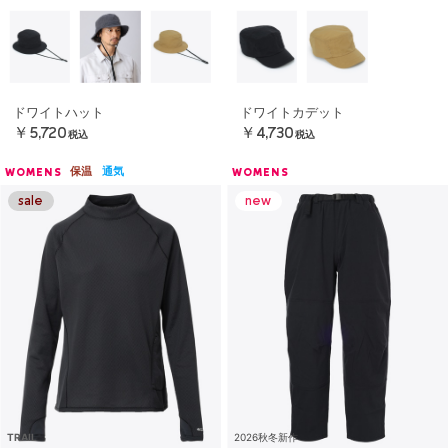
ドワイトハット
ドワイトカデット
￥5,720
￥4,730
税込
税込
保温
通気
WOMENS
WOMENS
TRAIL
2026秋冬新作