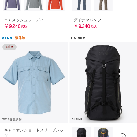
エアメッシュフーディ
ダイナマパンツ
￥9,240
￥9,240
税込
税込
紫外線
MENS
UNISEX
2026春夏新作
ALPINE
キャニオンショートスリーブシャ
ツ
+2