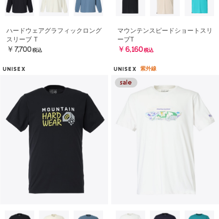
ハードウェアグラフィックロング
マウンテンスピードショートスリ
スリーブ T
ーブT
￥7,700
￥6,160
税込
税込
紫外線
UNISEX
UNISEX