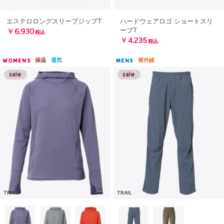
エステロロングスリーブジップT
ハードウェアロゴ ショートスリ
ーブT
￥6,930
税込
￥4,235
税込
保温
通気
紫外線
WOMENS
MENS
TRAIL
TRAIL