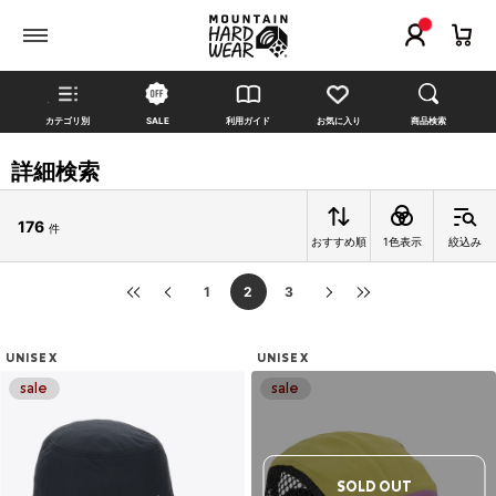
カテゴリ別
SALE
利用ガイド
お気に入り
商品検索
詳細検索
176
件
おすすめ順
1色表示
絞込み
1
2
3
UNISEX
UNISEX
SOLD OUT