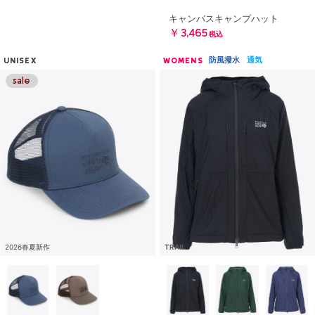
キャンバスキャンプハット
￥3,465
税込
防風撥水
通気
UNISEX
WOMENS
2026春夏新作
TRAIL