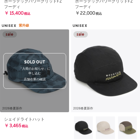
ポーラテックパワーグリッドFZ
ポーラテックパワーグリッドFZ
フーディ
フーディ
￥15,400
￥22,000
税込
税込
紫外線
UNISEX
UNISEX
SOLD OUT
「入荷のお知らせ」に
申し込む
店舗在庫の確認
2026春夏新作
2026春夏新作
シェイドライトハット
￥3,465
税込