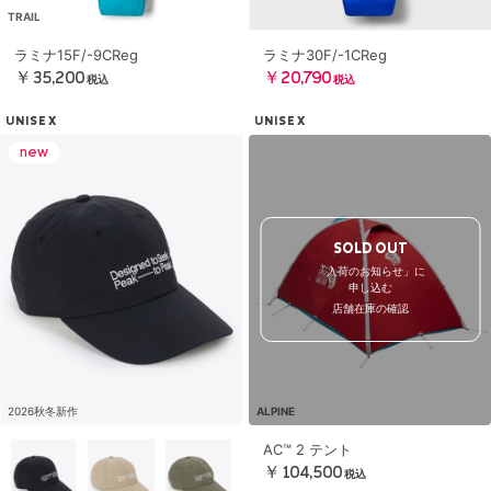
TRAIL
ラミナ15F/-9CReg
ラミナ30F/-1CReg
￥35,200
￥20,790
税込
税込
UNISEX
UNISEX
SOLD OUT
「入荷のお知らせ」に
申し込む
店舗在庫の確認
2026秋冬新作
ALPINE
AC™ 2 テント
￥104,500
税込