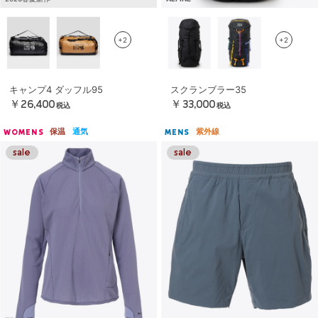
+2
+2
キャンプ4 ダッフル95
スクランブラー35
￥26,400
￥33,000
税込
税込
保温
通気
紫外線
WOMENS
MENS