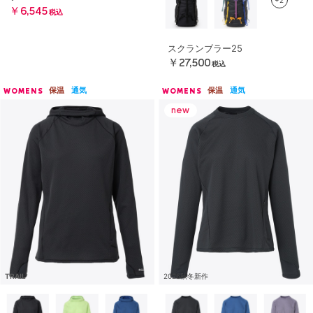
￥6,545
税込
スクランブラー25
￥27,500
税込
保温
通気
保温
通気
WOMENS
WOMENS
TRAIL
2026秋冬新作