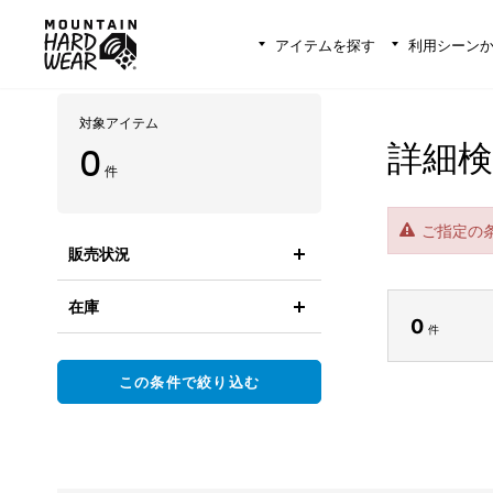
アイテムを探す
利用シーン
対象アイテム
詳細検
0
件
ご指定の
販売状況
在庫
0
件
この条件で絞り込む