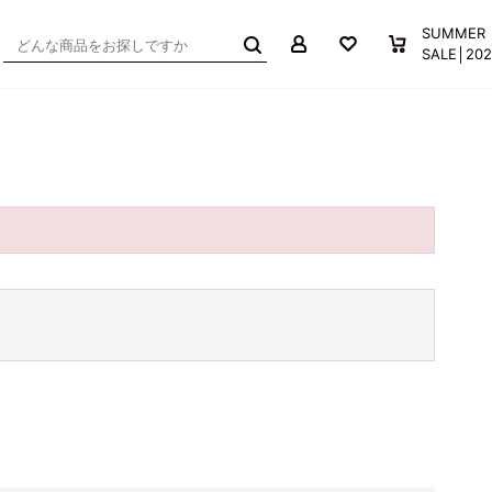
マイページ
お気に入り
買い物か
SUMMER
SALE│2