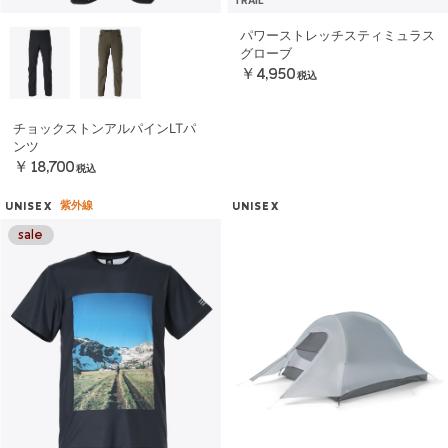
TRAIL
パワーストレッチスティミュラス
グローブ
￥4,950
税込
チョックストンアルパインLTパ
ンツ
￥18,700
税込
紫外線
UNISEX
UNISEX