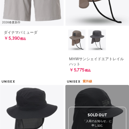
2026春夏新作
ダイナマバミューダ
￥5,390
税込
MHWサンシェイドエアトレイル
ハット
￥5,775
税込
紫外線
UNISEX
UNISEX
SOLD OUT
「入荷のお知らせ」に
申し込む