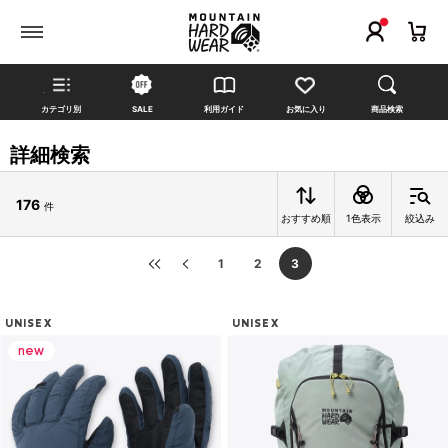
カテゴリ別
SALE
利用ガイド
お気に入り
商品検索
詳細検索
176
件
おすすめ順
1色表示
絞込み
1
2
3
UNISEX
UNISEX