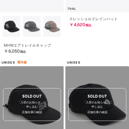
TRAIL
スレッショルドレインハット
￥4,620
税込
MHWエアトレイルキャップ
￥6,050
税込
紫外線
UNISEX
UNISEX
SOLD OUT
SOLD OUT
「入荷のお知らせ」に
「入荷のお知らせ」に
申し込む
申し込む
店舗在庫の確認
店舗在庫の確認