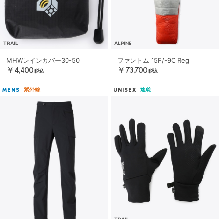
TRAIL
ALPINE
MHWレインカバー30-50
ファントム 15F/-9C Reg
￥4,400
￥73,700
税込
税込
紫外線
速乾
MENS
UNISEX