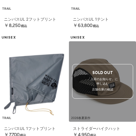
TRAIL
TRAIL
ニンバスUL 2フットプリント
ニンバスUL 1テント
￥8,250
￥63,800
税込
税込
UNISEX
UNISEX
SOLD OUT
「入荷のお知らせ」に
申し込む
店舗在庫の確認
TRAIL
2026春夏新作
ニンバスUL 1フットプリント
ストライダーハイクハット
￥7,700
￥4,950
税込
税込