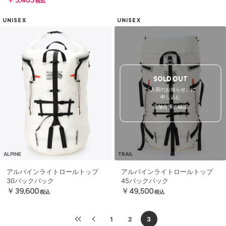
￥3,465
税込
UNISEX
UNISEX
SOLD OUT
「入荷のお知らせ」に
申し込む
店舗在庫の確認
ALPINE
TRAIL
アルパインライトロールトップ
アルパインライトロールトップ
30バックパック
45バックパック
￥39,600
￥49,500
税込
税込
1
2
3