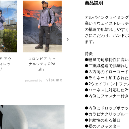
商品説明
アルパインクライミング
高い４ウェイストレッチ
の構造で肌離れしやすく
さにこだわり、ハンドポ
ます。
特徴
コロンビア サッ
ア アウ
コロンビア キャ
●軽量で耐摩耗性に高い
ポロファクトリｰ
ィレッ
ナルシティOPA
●二重織構造で肌離れし
店
店
●３方向のドローコード
●ラミネート加工された
powered by
●2ウェイフロントファ
●ハーネスに対応した2
●内側にファスナー付き
●内側にドロップポケッ
●カラビナクリップルー
●伸縮性のある袖口
●裾のアジャスター