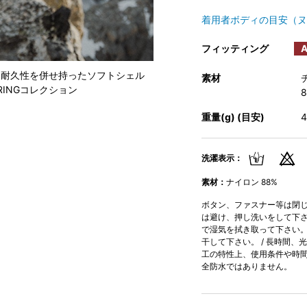
着用者ボディの目安（ヌ
フィッティング
A
と耐久性を併せ持ったソフトシェル
素材
RINGコレクション
重量(g) (目安)
4
洗濯表示：
素材：
ナイロン 88%
ボタン、ファスナー等は閉じて
は避け、押し洗いをして下さい
で湿気を拭き取って下さい。 
干して下さい。 / 長時間、
工の特性上、使用条件や時間
全防水ではありません。