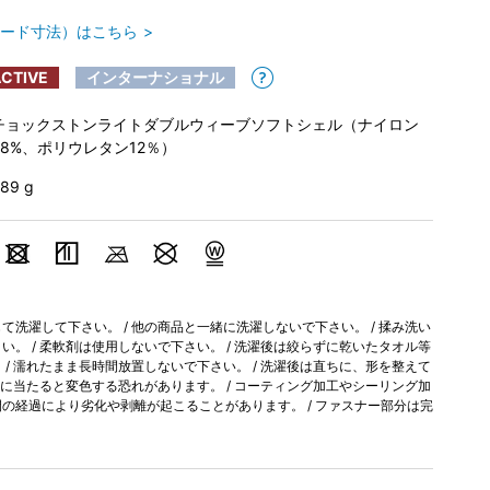
ード寸法）はこちら
CTIVE
インターナショナル
チョックストンライトダブルウィーブソフトシェル（ナイロン
88%、ポリウレタン12％）
89 g
洗濯して下さい。 / 他の商品と一緒に洗濯しないで下さい。 / 揉み洗い
。 / 柔軟剤は使用しないで下さい。 / 洗濯後は絞らずに乾いたタオル等
/ 濡れたまま長時間放置しないで下さい。 / 洗濯後は直ちに、形を整えて
光に当たると変色する恐れがあります。 / コーティング加工やシーリング加
の経過により劣化や剥離が起こることがあります。 / ファスナー部分は完