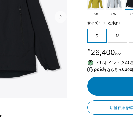
390
097
0
サイズ :
S
在庫あり
S
M
￥26,400
税込
792ポイント(3%)
なら
月々8,800
店舗在庫を
ck