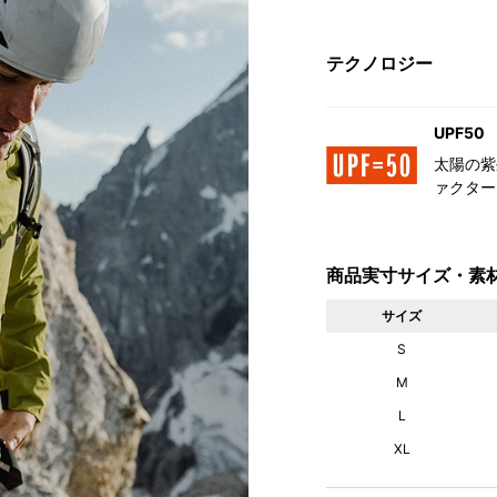
テクノロジー
UPF50
太陽の紫
ァクター
商品実寸サイズ・素
サイズ
S
M
L
XL