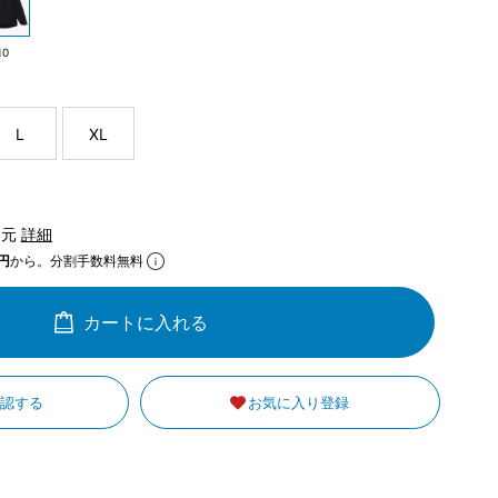
10
L
XL
還元
詳細
円
から。分割手数料無料
カートに入れる
確認する
お気に入り登録