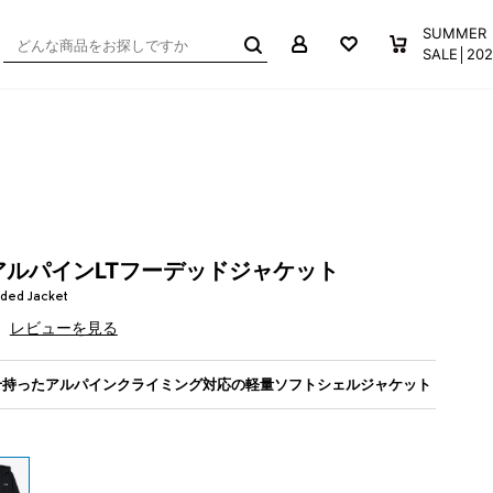
マイページ
お気に入り
買い物か
SUMMER
SALE│2
ト
ルパインLTフーデッドジャケット
ded Jacket
レビューを見る
せ持ったアルパインクライミング対応の軽量ソフトシェルジャケット