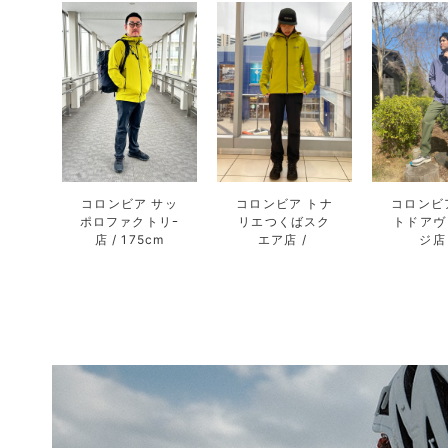
コロンビア サッ
コロンビア トナ
コロンビ
ポロファクトリｰ
リエつくばスク
トドアヴ
店
175cm
エア店
ジ店