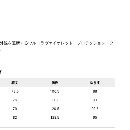
外線を遮断するウルトラヴァイオレット・プロテクション・フ
。
材
着丈
胸囲
ゆき丈
73.5
106.5
88
76
113
90
79
120.5
92.5
82
128.5
95