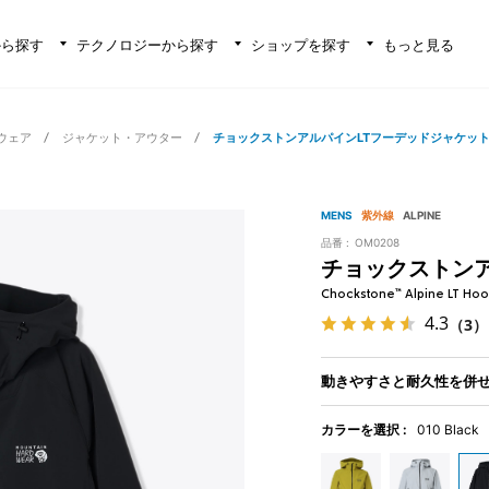
から探す
テクノロジーから探す
ショップを探す
もっと見る
ウェア
ジャケット・アウター
チョックストンアルパインLTフーデッドジャケッ
MENS
紫外線
ALPINE
品番 :
OM0208
チョックストンア
Chockstone™ Alpine LT Hoo
4.3
（3）
動きやすさと耐久性を併
カラーを選択 :
010 Black