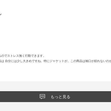
ル
るのでストレス無く行動できます。
品は 自分には少し大きめですね。特にジャケットが。この商品は袖口が絞れないの
もっと見る