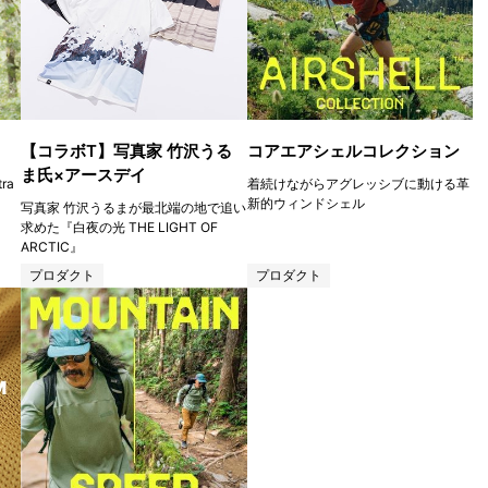
【コラボT】写真家 竹沢うる
コアエアシェルコレクション
ま氏×アースデイ
ra
着続けながらアグレッシブに動ける革
新的ウィンドシェル
写真家 竹沢うるまが最北端の地で追い
求めた『白夜の光 THE LIGHT OF
ARCTIC』
プロダクト
プロダクト