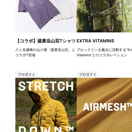
【コラボ】硫黄岳山荘Tシャツ
EXTRA VITAMINS
八ヶ岳連峰の山小屋「硫黄岳山荘」と
ブルックリンを拠点に活動する“Ext
コラボT登場
Vitamins“とのコラボレーション
プロダクト
プロダクト